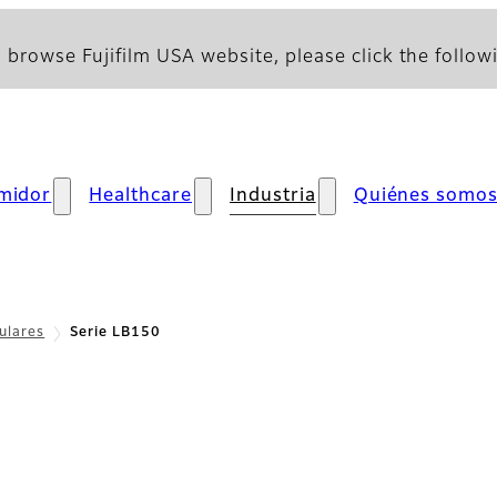
 browse Fujifilm USA website, please click the followi
midor
Healthcare
Industria
Quiénes somo
ulares
Serie LB150
ón general