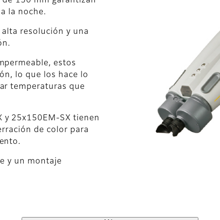
ra de 150 mm garantizan
 a la noche.
 alta resolución y una
ón.
impermeable, estos
ón, lo que los hace lo
tar temperaturas que
X y 25x150EM-SX tienen
erración de color para
ento.
de y un montaje