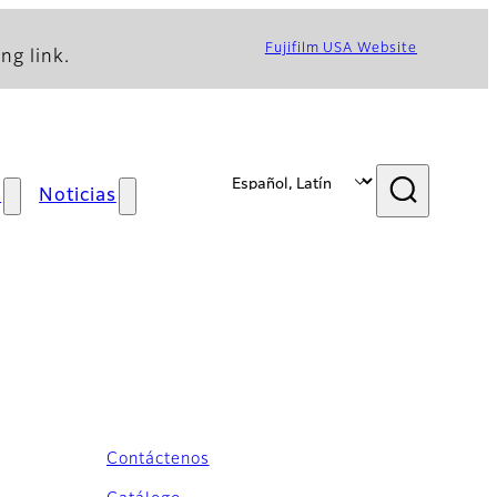
Fujifilm USA Website
ng link.
s
Noticias
Contáctenos