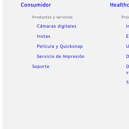
Sitemap
Consumidor
Health
Productos y servicios
Pro
Cámaras digitales
I
Instax
E
Película y Quicksnap
U
Servicio de Impresión
D
Soporte
D
v
T