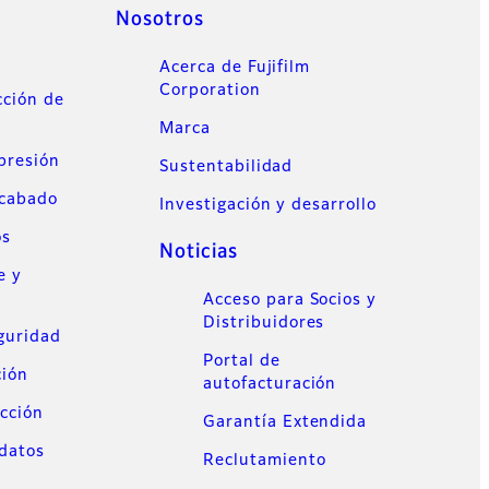
Nosotros
Acerca de Fujifilm
Corporation
cción de
Marca
mpresión
Sustentabilidad
acabado
Investigación y desarrollo
os
Noticias
e y
Acceso para Socios y
Distribuidores
guridad
Portal de
ción
autofacturación
cción
Garantía Extendida
datos
Reclutamiento