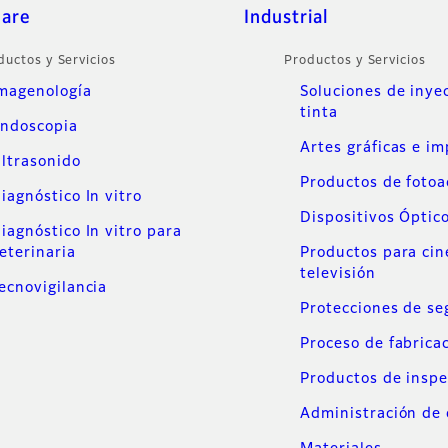
care
Industrial
ductos y Servicios
Productos y Servicios
magenología
Soluciones de inye
tinta
ndoscopia
Artes gráficas e i
ltrasonido
Productos de foto
iagnóstico In vitro
Dispositivos Óptic
iagnóstico In vitro para
eterinaria
Productos para cin
televisión
ecnovigilancia
Protecciones de se
Proceso de fabrica
Productos de inspe
Administración de 