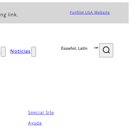
Fujifilm USA Website
ng link.
s
Noticias
Special Site
Ayuda