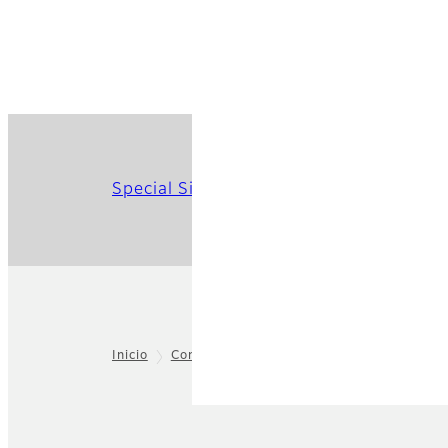
Special Site
Inicio
Consumidor
instax™
Cámaras insta
Footer