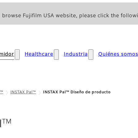
 browse Fujifilm USA website, please click the followi
midor
Healthcare
Industria
Quiénes somo
x™
INSTAX Pal™
INSTAX Pal™ Diseño de producto
TM
- Diseño de producto
l