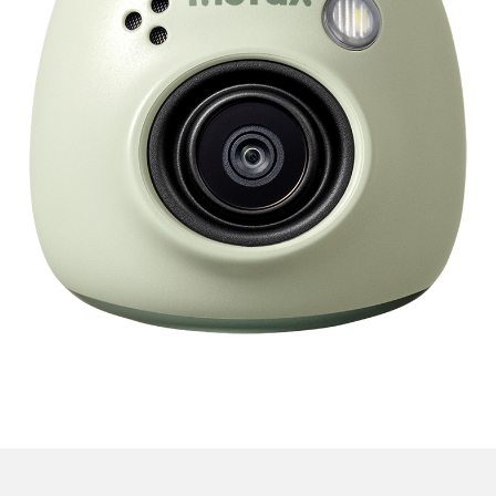
Ayuda
x™
INSTAX Pal™
INSTAX Pal™ Diseño de producto