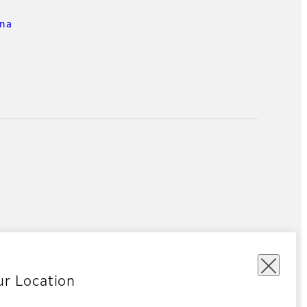
ina
ur Location