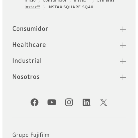
Inicio
Consumidor
instax™
Cámaras
instax™
INSTAX SQUARE SQ40
Footer
Sitemap
Consumidor
Healthcare
Industrial
Nosotros
Cuentas oficiales de redes sociales
Grupo Fujifilm