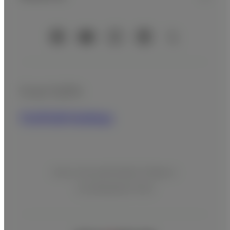
Cuentas oficiales de redes sociales
Grupo Fujifilm
FUJIFILM Holdings
Aviso de publicidad Cofepris:
213300202C7551