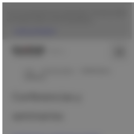
You are accessing from the United States. To browse Fujifilm
USA website, please click the following link.
Fujifilm USA Website
México
Inicio
Atención médica
Conferencias y
seminarios
Conferencias y
seminarios