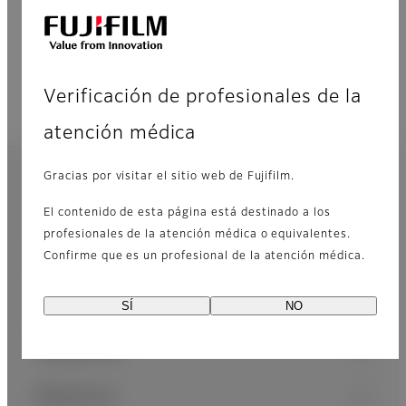
Vuelva a intentarlo.
Verificación de profesionales de la
atención médica
Inicio
Atención médica
Conferencias y
Gracias por visitar el sitio web de Fujifilm.
seminarios
Footer
El contenido de esta página está destinado a los
profesionales de la atención médica o equivalentes.
Sitemap
Consumidor
Confirme que es un profesional de la atención médica.
Healthcare
SÍ
NO
Industrial
Nosotros