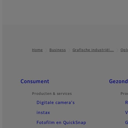
Home
Business
Grafische industriël…
Opl
Footer
Quick Links
Consument
Gezond
Producten & services
Pro
Digitale camera's
R
instax
V
Fotofilm en QuickSnap
G