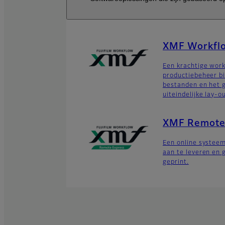
XMF Workfl
Een krachtige wor
productiebeheer bi
bestanden en het 
uiteindelijke lay-o
XMF Remote
Een online systee
aan te leveren en 
geprint.