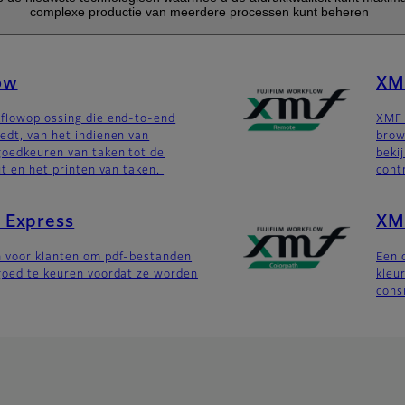
complexe productie van meerdere processen kunt beheren
ow
XM
kflowoplossing die end-to-end
XMF 
edt, van het indienen van
brow
goedkeuren van taken tot de
beki
ut en het printen van taken.
cont
 Express
XM
m voor klanten om pdf-bestanden
Een 
goed te keuren voordat ze worden
kleu
cons