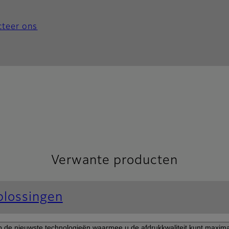
teer ons
Verwante producten
plossingen
de nieuwste technologieën waarmee u de afdrukkwaliteit kunt maximalise