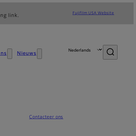
Fujifilm USA Website
ng link.
ons
Nieuws
Contacteer ons