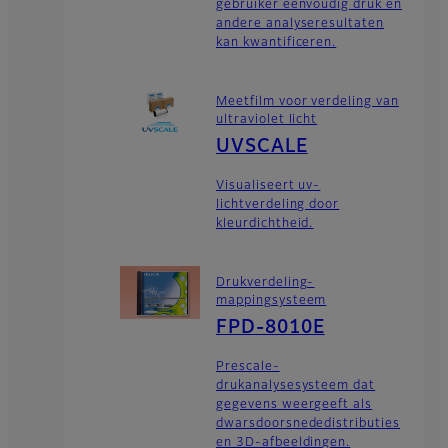
gebruiker eenvoudig druk en
andere analyseresultaten
kan kwantificeren.
Meetfilm voor verdeling van
ultraviolet licht
UVSCALE
Visualiseert uv-
lichtverdeling door
kleurdichtheid.
Drukverdeling-
mappingsysteem
FPD-8010E
Prescale-
drukanalysesysteem dat
gegevens weergeeft als
dwarsdoorsnededistributies
en 3D-afbeeldingen.