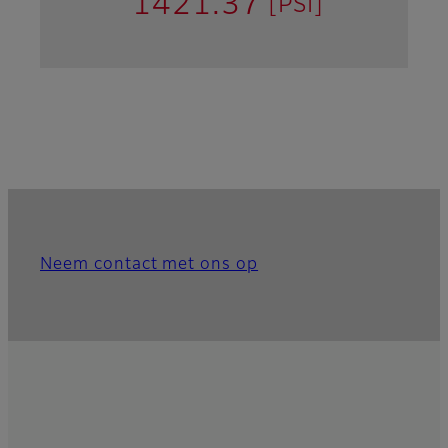
1421.37
[PSI]
Neem contact met ons op