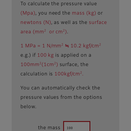
To calculate the pressure value
(Mpa)
, you need the
mass (kg)
or
newtons (N)
, as well as the
surface
2
2
area (mm
or cm
)
.
2
2
1 MPa = 1 N/mm
≒ 10.2 kgf/cm
e.g.) if
100 kg
is applied on a
2
2
100mm
(1cm
)
surface, the
2
calculation is
100kgf/cm
.
You can automatically check the
pressure values from the options
below.
the mass