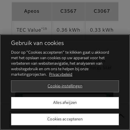
Apeos
C3567
C3067
*19
TEC Value
0.36 kWh
0.33 kWh
0.
Gebruik van cookies
Door op “Cookies accepteren” te klikken gaat u akkoord
met het opslaan van cookies op uw apparaat voor het
*19 Cijfers volgens de meetmethode die is
verbeteren van websitenavigatie, het analyseren van
vastgesteld door het International Energy Star
websitegebruik en om ons te helpen bij onze
Program.
marketingprojecten.
Privacybeleid
Cookie-instellingen
Alles afwijzen
Select Your Location
Cookies accepteren