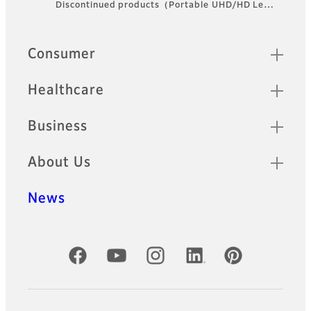
Discontinued products（Portable UHD/HD Le…
Footer
4K Portable Lenses
FUJINON Portable 4K lenses
Sitemap
Consumer
deliver premium image
quality across a versatile
range of shooting scenes.
Healthcare
2/3” HD Premier
Business
Series
About Us
Premier Series lenses are
designed to complement and
News
enhance the quality of HDTV
systems.
2/3″ HD
Official Social Media Accounts
SELECT Series
Select Series are designed to