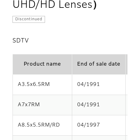
UHD/HD Lenses）
Discontinued
SDTV
Product name
End of sale date
A3.5x6.5RM
04/1991
Par
A7x7RM
04/1991
Par
A8.5x5.5RM/RD
04/1997
Par