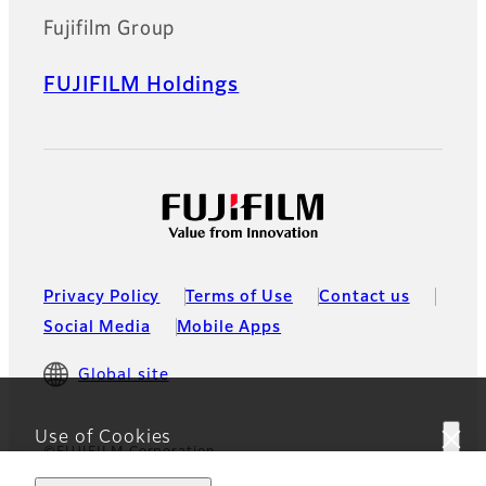
meet the high performance
Fujifilm Group
needs of cost-effective high
performance HD camera
systems.
FUJIFILM Holdings
2/3″ HD eXceed
Series
eXceed Series lare designed
to compliment a new
generation of cost-effective
HD camera systems.
Privacy Policy
Terms of Use
Contact us
Social Media
Mobile Apps
1/3″ HD ENG
Global site
Lenses
1/3" format HDTV zoom
Use of Cookies
lenses with digital servo
©FUJIFILM Corporation
technology.
This website uses cookies. By using the site you are