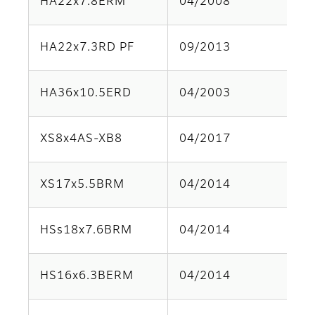
HA22x7.8ERM
04/2008
Pa
HA22x7.3RD PF
09/2013
Pa
HA36x10.5ERD
04/2003
Pa
XS8x4AS-XB8
04/2017
Pa
XS17x5.5BRM
04/2014
Pa
HSs18x7.6BRM
04/2014
Pa
HS16x6.3BERM
04/2014
Pa