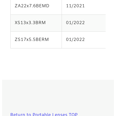
ZA22x7.6BEMD
11/2021
Pa
XS13x3.3BRM
01/2022
Pa
ZS17x5.5BERM
01/2022
Pa
Return to Portable Lenses TOP