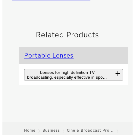
Related Products
Portable Lenses
Lenses for high definition TV
broadcasting, especially effective in sports
broadcasting and program production.
8K Portable Lenses
8K broadcast portable
lenses are essential to
pursue the ultimate in
realism.
Home
Business
Cine & Broadcast Pro…