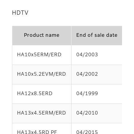
HDTV
Product name
End of sale date
HA10x5ERM/ERD
04/2003
Pa
HA10x5.2EVM/ERD
04/2002
Pa
HA12x8.5ERD
04/1999
Pa
HA13x4.5ERM/ERD
04/2010
Pa
HA13x4.5RD PF
04/2015
Pa