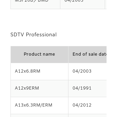
MSF20B／BMD
04/2003
Par
SDTV Professional
Product name
End of sale date
A12x6.8RM
04/2003
A12x9ERM
04/1991
A13x6.3RM/ERM
04/2012