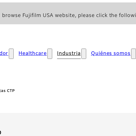
 browse Fujifilm USA website, please click the followi
dor
Healthcare
Industria
Quiénes somos
cas CTP
- Visión general
P