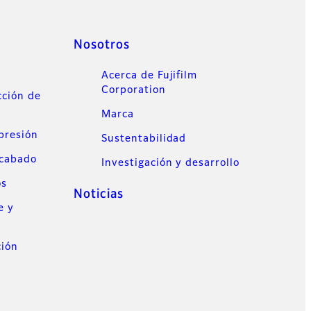
Nosotros
Acerca de Fujifilm
Corporation
cción de
Marca
mpresión
Sustentabilidad
acabado
Investigación y desarrollo
os
Noticias
e y
ción