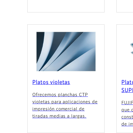
Platos violetas
Plat
SUP
Ofrecemos planchas CTP
violetas para aplicaciones de
FUJI
impresión comercial de
que 
tiradas medias a largas.
const
de im