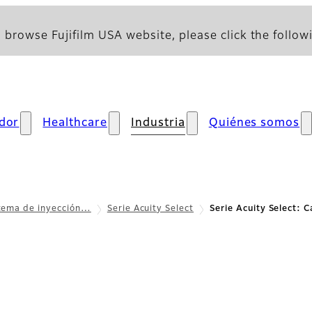
 browse Fujifilm USA website, please click the followi
dor
Healthcare
Industria
Quiénes somos
tema de inyección…
Serie Acuity Select
Serie Acuity Select: C
racterísticas principales