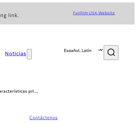
Fujifilm USA Website
ng link.
Noticias
aracterísticas pri…
Contáctenos