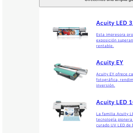
Acuity LED 
Esta impresora pro
exposición superan
rentable.
Acuity EY
Acuity EY ofrece c
fotográfica, rendi
inversión.
Acuity LED 
La familia Acuity 
tecnología pionera
curado UV LED de 