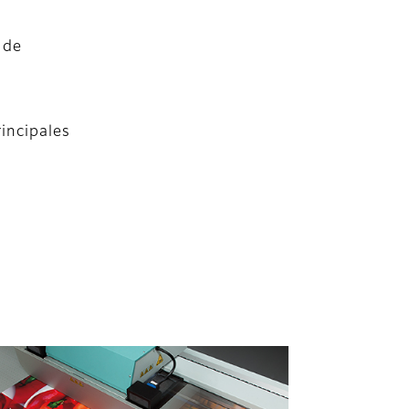
 de
rincipales