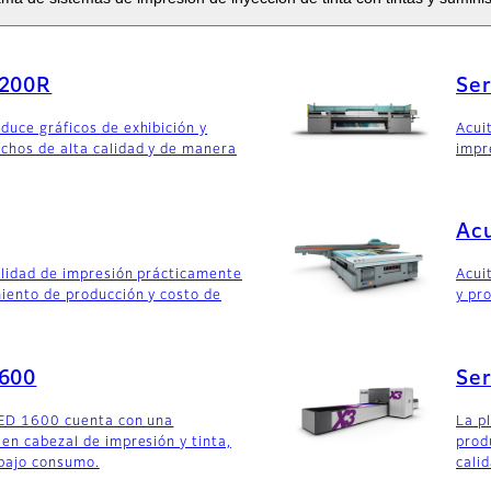
3200R
Ser
duce gráficos de exhibición y
Acuit
chos de alta calidad y de manera
impr
Acu
alidad de impresión prácticamente
Acui
miento de producción y costo de
y pr
1600
Ser
LED 1600 cuenta con una
La p
 en cabezal de impresión y tinta,
prod
bajo consumo.
cali