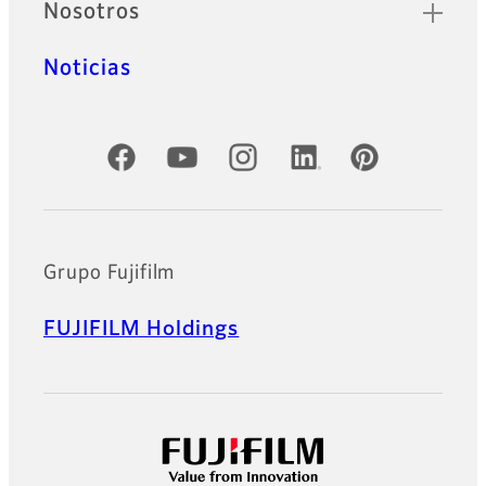
Nosotros
Noticias
Cuentas oficiales de redes sociales
Grupo Fujifilm
FUJIFILM Holdings