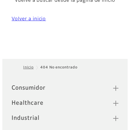
Vuelve a buscar desde la página de inicio
Volver a inicio
Inicio
404 No encontrado
Footer
Sitemap
Consumidor
Healthcare
Industrial