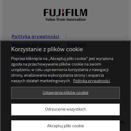
Polityka prywatności
Warunki użytkowania
Kontakt
Korzystanie z plików cookie
Media Społecznościowe
Poprzez kliknięcie na „Akceptuj pliki cookie” jest wyrażona
Aplikacje Mobilne
zgoda na przechowywanie plików cookie na swoim
Ustawienia plików cookie
urządzeniu w celu usprawnienia korzystania z nawigacji
strony, analizowania wykorzystania strony i wsparcia
Informacje wydawcy
naszych działań marketingowych.
Polityka prywatności
Global site
Ustawienia plików cookie
Odrzucenie wszystkich
© FUJIFILM Europe GmbH
Select Your Location
Akceptuj pliki cookie