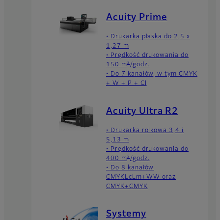
Acuity Prime
• Drukarka płaska do 2,5 x
1,27 m
• Prędkość drukowania do
2
150 m
/godz.
• Do 7 kanałów, w tym CMYK
+ W + P + Cl
Acuity Ultra R2
• Drukarka rolkowa 3,4 i
5,13 m
• Prędkość drukowania do
2
400 m
/godz.
• Do 8 kanałów
CMYKLcLm+WW oraz
CMYK+CMYK
Systemy