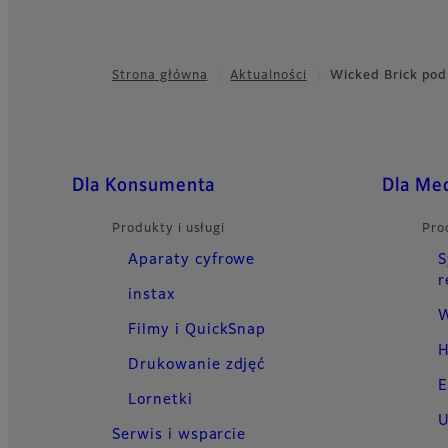
Strona główna
Aktualności
Wicked Brick pod
Footer
Quick Links
Dla Konsumenta
Dla Me
Produkty i usługi
Pro
Aparaty cyfrowe
S
r
instax
W
Filmy i QuickSnap
H
Drukowanie zdjęć
E
Lornetki
U
Serwis i wsparcie