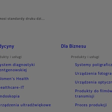
nosi standardy druku dzi…
dycyny
Dla Biznesu
dukty i usługi
Produkty i usługi
ystem diagnostyki
Systemy poligrafic
entgenowskiej
Urządzenia fotogra
omen's Health
Urządzenia optycz
ealthcare-IT
Produkty do filmów
ndoskopia
transmisji
rządzenia ultradźwiękowe
Proces produkcji