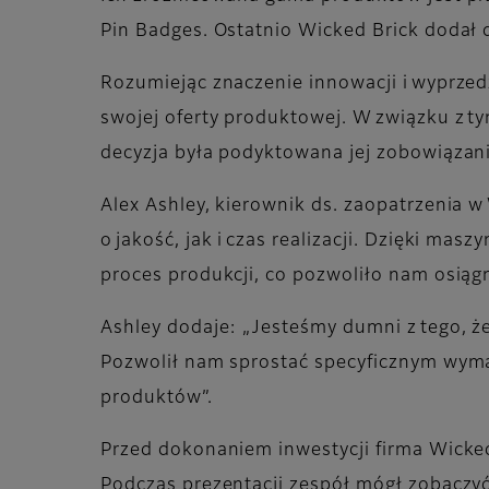
Pin Badges. Ostatnio Wicked Brick dodał 
Rozumiejąc znaczenie innowacji i wyprze
swojej oferty produktowej. W związku z t
decyzja była podyktowana jej zobowiązan
Alex Ashley, kierownik ds. zaopatrzenia w
o jakość, jak i czas realizacji. Dzięki ma
proces produkcji, co pozwoliło nam osiąg
Ashley dodaje: „Jesteśmy dumni z tego, że
Pozwolił nam sprostać specyficznym wyma
produktów”.
Przed dokonaniem inwestycji firma Wicked 
Podczas prezentacji zespół mógł zobaczyć