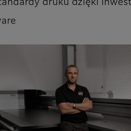
andardy druku dzięki inwesty
ware