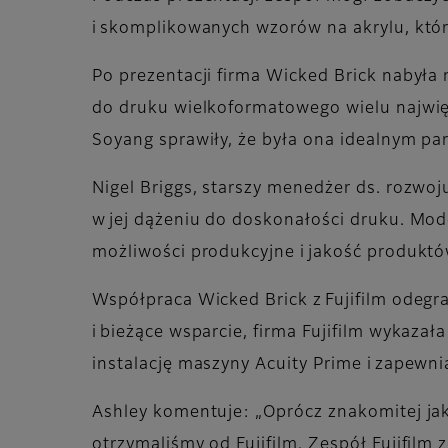
i skomplikowanych wzorów na akrylu, któr
Po prezentacji firma Wicked Brick nabył
do druku wielkoformatowego wielu najwięk
Soyang sprawiły, że była ona idealnym par
Nigel Briggs, starszy menedżer ds. rozwo
w jej dążeniu do doskonałości druku. Mode
możliwości produkcyjne i jakość produktó
Współpraca Wicked Brick z Fujifilm odegra
i bieżące wsparcie, firma Fujifilm wykaz
instalację maszyny Acuity Prime i zapewn
Ashley komentuje: „Oprócz znakomitej jak
otrzymaliśmy od Fujifilm. Zespół Fujifil