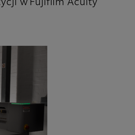
cji w Fujifilm Acuity