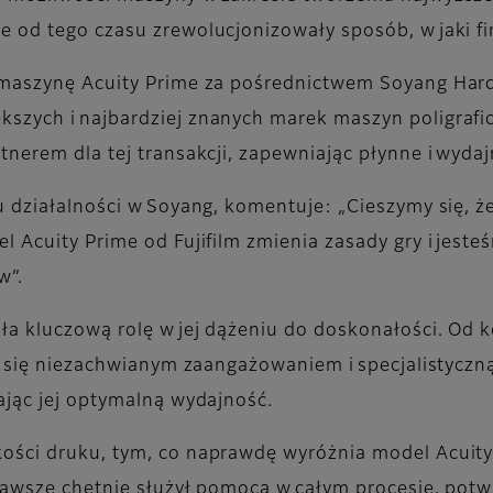
e od tego czasu zrewolucjonizowały sposób, w jaki 
a maszynę Acuity Prime za pośrednictwem Soyang Ha
szych i najbardziej znanych marek maszyn poligrafi
tnerem dla tej transakcji, zapewniając płynne i wyda
ju działalności w Soyang, komentuje: „Cieszymy się, 
l Acuity Prime od Fujifilm zmienia zasady gry i jest
w”.
ła kluczową rolę w jej dążeniu do doskonałości. Od k
ała się niezachwianym zaangażowaniem i specjalistycz
iając jej optymalną wydajność.
ości druku, tym, co naprawdę wyróżnia model Acuity 
m zawsze chętnie służył pomocą w całym procesie, pot