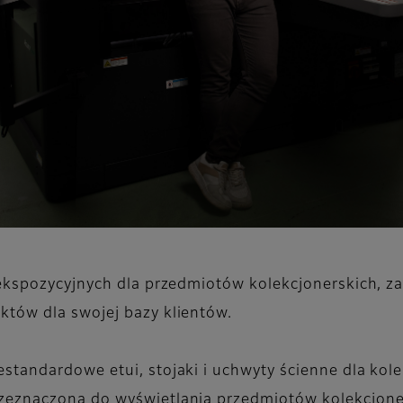
t ekspozycyjnych dla przedmiotów kolekcjonerskich, 
któw dla swojej bazy klientów.
standardowe etui, stojaki i uchwyty ścienne dla kol
zeznaczona do wyświetlania przedmiotów kolekcjone