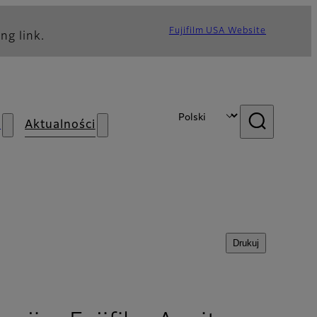
Fujifilm USA Website
ng link.
s
Aktualności
Drukuj