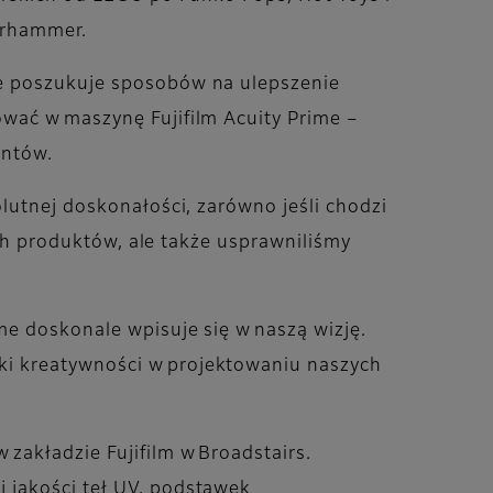
Warhammer.
ie poszukuje sposobów na ulepszenie
ować w maszynę Fujifilm Acuity Prime –
entów.
olutnej doskonałości, zarówno jeśli chodzi
zych produktów, ale także usprawniliśmy
me doskonale wpisuje się w naszą wizję.
ki kreatywności w projektowaniu naszych
zakładzie Fujifilm w Broadstairs.
 jakości teł UV, podstawek