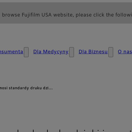
 browse Fujifilm USA website, please click the followi
nsumenta
Dla Medycyny
Dla Biznesu
O na
nosi standardy druku dzi…