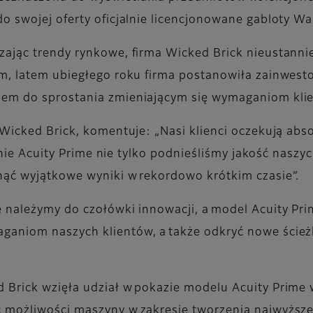
do swojej oferty oficjalnie licencjonowane gabloty 
dzając trendy rynkowe, firma Wicked Brick nieustann
ym, latem ubiegłego roku firma postanowiła zainwest
iem do sprostania zmieniającym się wymaganiom kli
 Wicked Brick, komentuje: „Nasi klienci oczekują abs
szynie Acuity Prime nie tylko podnieśliśmy jakość nas
nąć wyjątkowe wyniki w rekordowo krótkim czasie”.
 należymy do czołówki innowacji, a model Acuity Pri
ganiom naszych klientów, a także odkryć nowe ścież
Brick wzięła udział w pokazie modelu Acuity Prime w 
 możliwości maszyny w zakresie tworzenia najwyższej