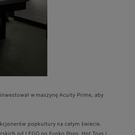
zainwestował w maszynę Acuity Prime, aby
ekcjonerów popkultury na całym świecie.
rskich od LEGO po Funko Pops, Hot Toys i