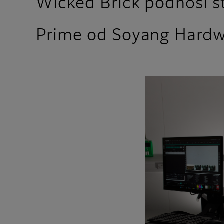
Wicked Brick podnosi st
Prime od Soyang Hard