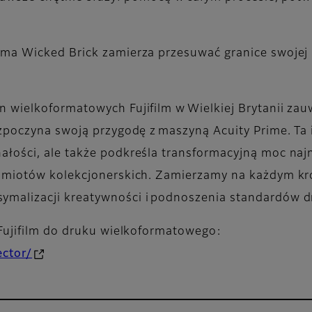
ma Wicked Brick zamierza przesuwać granice swojej k
 wielkoformatowych Fujifilm w Wielkiej Brytanii zau
ozpoczyna swoją przygodę z maszyną Acuity Prime. Ta 
ałości, ale także podkreśla transformacyjną moc naj
edmiotów kolekcjonerskich. Zamierzamy na każdym kr
malizacji kreatywności i podnoszenia standardów d
 Fujifilm do druku wielkoformatowego:
ector/