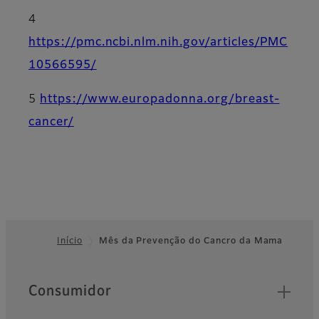
4
https://pmc.ncbi.nlm.nih.gov/articles/PMC
10566595/
5
https://www.europadonna.org/breast-
cancer/
Início
Mês da Prevenção do Cancro da Mama
Footer
Quick Links
Consumidor