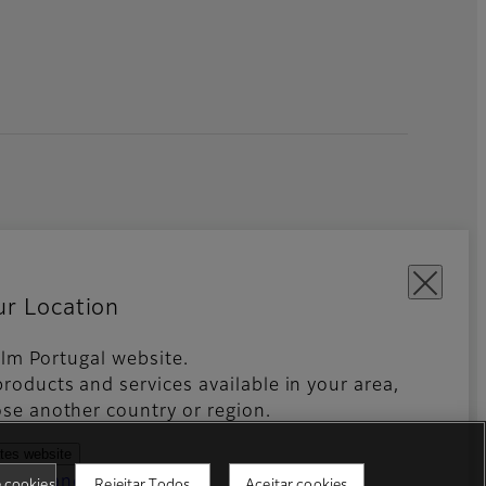
ur Location
film Portugal website.
Aplicativos Móveis
Global site
roducts and services available in your area,
se another country or region.
ates website
ntries and regions
e cookies
Rejeitar Todos
Aceitar cookies