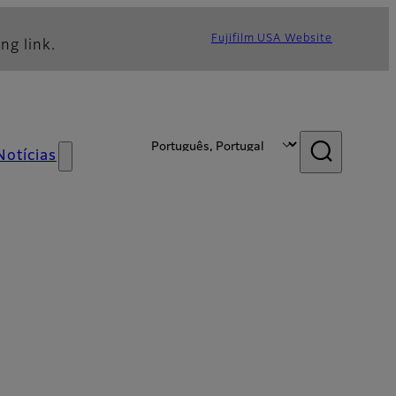
Fujifilm USA Website
ng link.
Notícias