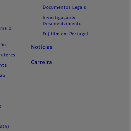
o
Documentos Legais
Investigação &
s
Desenvolvimento
ema &
Fujifilm em Portugal
ção
Notícias
dutores
Carreira
inta
ção
e
s
SDS)