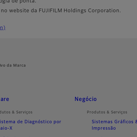
gia de ponta.
 no website da FUJIFILM Holdings Corporation.
on)
ivo da Marca
care
Negócio
dutos & Serviços
Produtos & Serviços
istema de Diagnóstico por
Sistemas Gráficos 
aio-X
Impressão