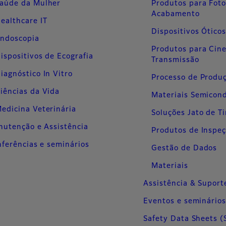
aúde da Mulher
Produtos para Fot
Acabamento
ealthcare IT
Dispositivos Ótico
ndoscopia
Produtos para Cin
ispositivos de Ecografia
Transmissão
iagnóstico In Vitro
Processo de Produ
iências da Vida
Materiais Semicon
edicina Veterinária
Soluções Jato de T
utenção e Assistência
Produtos de Inspe
ferências e seminários
Gestão de Dados
Materiais
Assistência & Suport
Eventos e seminário
Safety Data Sheets (