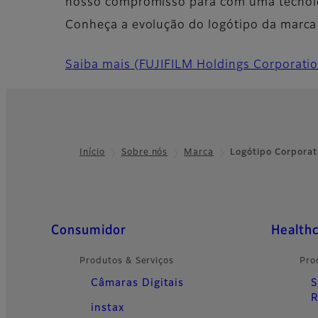
nosso compromisso para com uma tecnolo
Conheça a evolução do logótipo da marca
Saiba mais (FUJIFILM Holdings Corporati
Início
Sobre nós
Marca
Logótipo Corporat
Footer
Quick Links
Consumidor
Health
Produtos & Serviços
Pro
Câmaras Digitais
S
R
instax