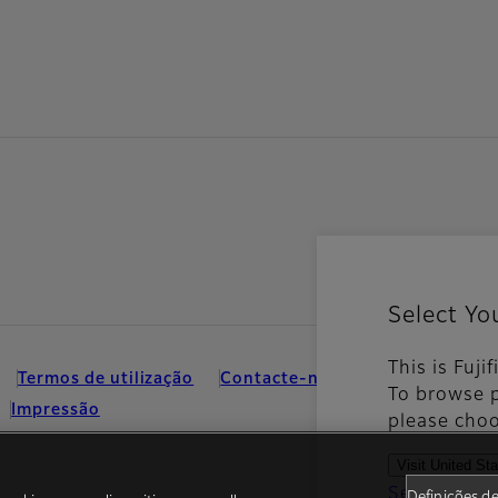
Select Yo
This is Fuji
Termos de utilização
Contacte-nos
Redes Sociais
To browse p
Impressão
please choo
Visit United St
See all cou
Definições d