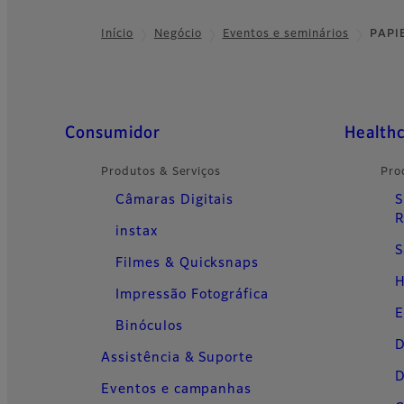
Início
Negócio
Eventos e seminários
PAPI
Footer
Quick Links
Consumidor
Health
Produtos & Serviços
Pro
Câmaras Digitais
S
R
instax
S
Filmes & Quicksnaps
H
Impressão Fotográfica
E
Binóculos
D
Assistência & Suporte
D
Eventos e campanhas