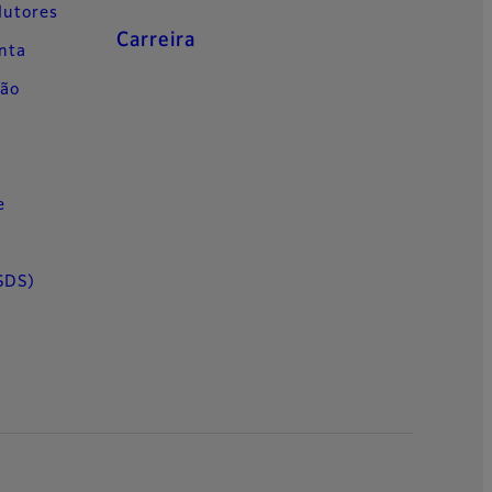
dutores
Carreira
inta
ção
e
s
SDS)