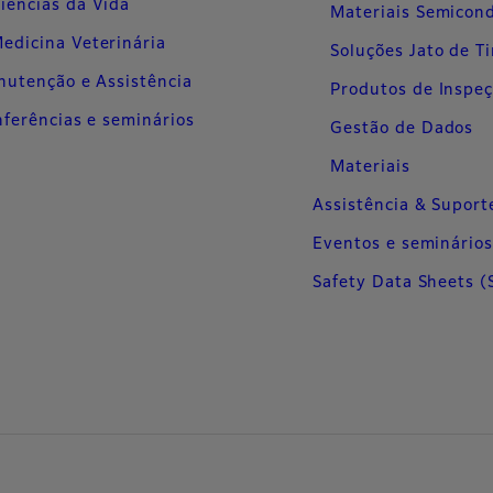
iências da Vida
Materiais Semicon
edicina Veterinária
Soluções Jato de T
utenção e Assistência
Produtos de Inspe
ferências e seminários
Gestão de Dados
Materiais
Assistência & Suport
Eventos e seminário
Safety Data Sheets (