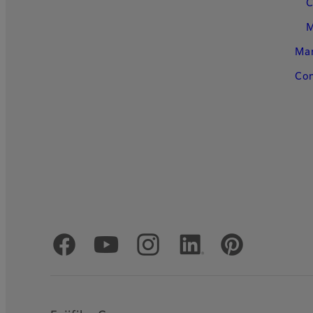
C
M
Man
Con
Redes Sociais Oficiais