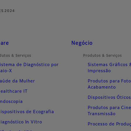
ES 2024
care
Negócio
dutos & Serviços
Produtos & Serviços
istema de Diagnóstico por
Sistemas Gráficos 
aio-X
Impressão
aúde da Mulher
Produtos para Fot
Acabamento
ealthcare IT
Dispositivos Ótico
ndoscopia
Produtos para Cin
ispositivos de Ecografia
Transmissão
iagnóstico In Vitro
Processo de Produ