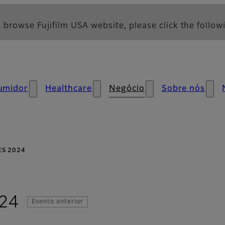
 browse Fujifilm USA website, please click the followi
umidor
Healthcare
Negócio
Sobre nós
ES 2024
024
Evento anterior