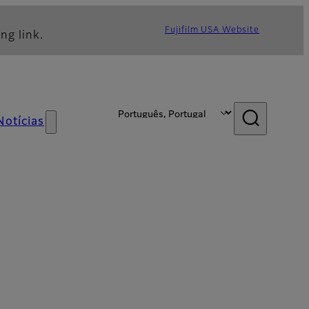
Fujifilm USA Website
ng link.
Notícias