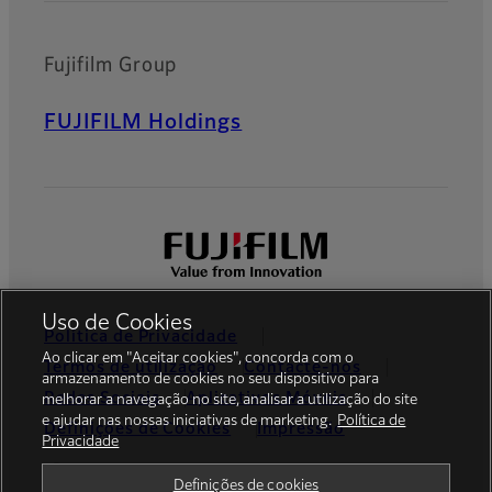
Fujifilm Group
FUJIFILM Holdings
Uso de Cookies
Política de Privacidade
Ao clicar em "Aceitar cookies", concorda com o
Termos de utilização
Contacte-nos
armazenamento de cookies no seu dispositivo para
Redes Sociais
Aplicativos Móveis
melhorar a navegação no site, analisar a utilização do site
e ajudar nas nossas iniciativas de marketing.
Política de
Definições de Cookies
Impressão
Privacidade
Global site
Definições de cookies