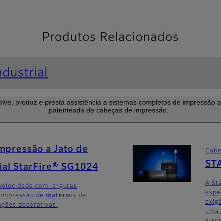
Produtos Relacionados
dustrial
ve, produz e presta assistência a sistemas completos de impressão a 
patenteada de cabeças de impressão.
mpressão a Jato de
Cabe
ST
rial StarFire® SG1024
A St
velocidade com larguras
espe
 impressão de materiais de
exig
ações decorativas.
uma 