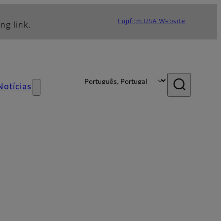
Fujifilm USA Website
ng link.
Notícias