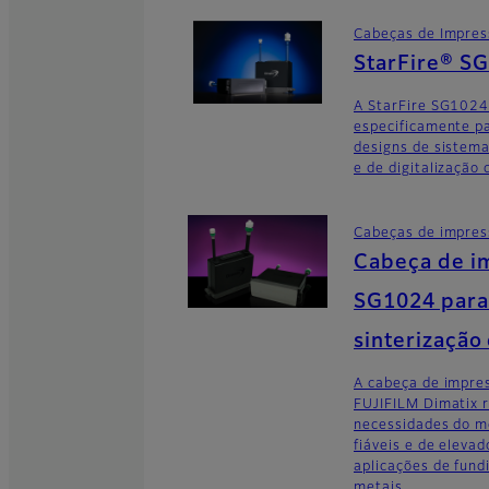
Cabeças de Impre
StarFire® S
A StarFire SG1024
especificamente pa
designs de sistem
e de digitalização
Cabeças de impre
Cabeça de i
SG1024 para 
sinterização
A cabeça de impre
FUJIFILM Dimatix 
necessidades do m
fiáveis e de eleva
aplicações de fund
metais.