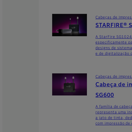
Cabeças de Impre
STARFIRE® 
A StarFire SG1024
especificamente pa
designs de sistem
e de digitalização 
Cabeças de impre
Cabeça de i
SG600
A família de cabe
representa uma in
a jato de tinta, d
com impressão de