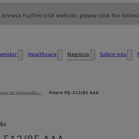
 browse Fujifilm USA website, please click the followi
umidor
Healthcare
Negócio
Sobre nós
eças de impressão…
Polaris PQ-512/85 AAA
são