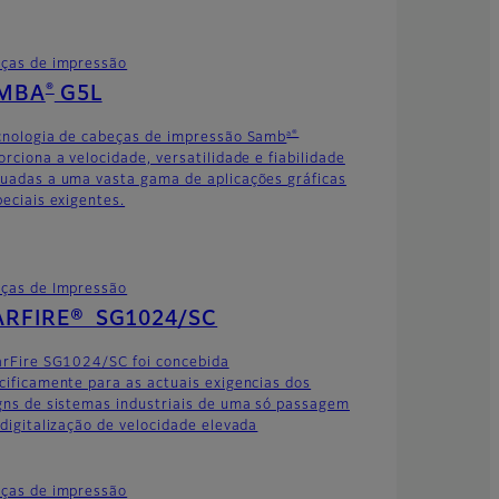
ças de impressão
®
MBA
G5L
a®
cnologia de cabeças de impressão Samb
orciona a velocidade, versatilidade e fiabilidade
uadas a uma vasta gama de aplicações gráficas
peciais exigentes.
ças de Impressão
ARFIRE® SG1024/SC
arFire SG1024/SC foi concebida
cificamente para as actuais exigencias dos
gns de sistemas industriais de uma só passagem
 digitalização de velocidade elevada
ças de impressão