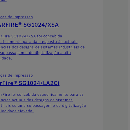
ada.
ças de impressão
ARFIRE® SG1024/XSA
arFire SG1024/XSA foi concebida
cificamente para dar resposta às actuais
ências dos designs de sistemas industriais de
só passagem e de digitalização a alta
cidade.
ças de Impressão
arFire® SG1024/LA2Ci
arFire foi concebida especificamente para as
ências actuais dos designs de sistemas
striais de uma só passagem e de digitalização
elocidade elevada.