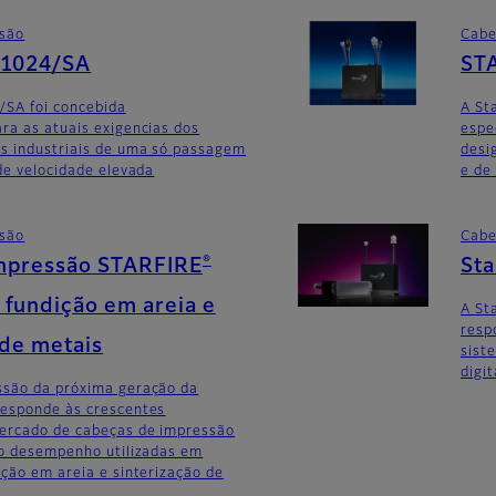
ssão
Cabe
G1024/SA
ST
/SA foi concebida
A St
ra as atuais exigencias dos
espe
as industriais de uma só passagem
desi
 de velocidade elevada
e de
ssão
Cabe
®
mpressão STARFIRE
St
fundição em areia e
A St
resp
 de metais
sist
digit
ssão da próxima geração da
responde às crescentes
ercado de cabeças de impressão
do desempenho utilizadas em
ição em areia e sinterização de