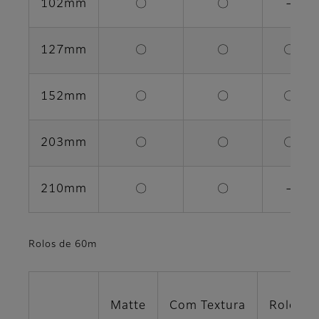
102mm
〇
〇
－
127mm
〇
〇
〇
152mm
〇
〇
〇
203mm
〇
〇
〇
210mm
〇
〇
－
Rolos de 60m
Matte
Com Textura
Rolos p