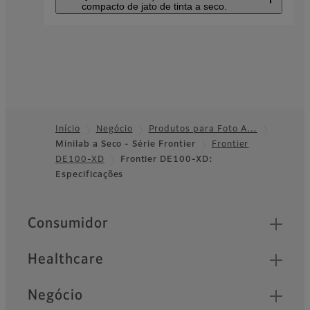
compacto de jato de tinta a seco.
Impressora Fotográfica Jato
de Tinta
Frontier
DX400/DX400W
Início
Negócio
Produtos para Foto A…
Corpo compacto, elevada
Minilab a Seco - Série Frontier
Frontier
Footer
durabilidade e
DE100-XD
Frontier DE100-XD:
processamento rápido para
Especificações
todas as necessidades do
cliente
Quick Links
Consumidor
Healthcare
Negócio