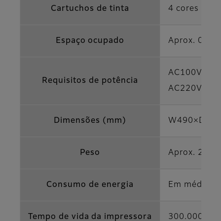
Cartuchos de tinta
4 cores de t
Espaço ocupado
Aprox. 0,24
AC100V-120V
Requisitos de potência
AC220V-240V
Dimensões (mm)
W490×D495×H
Peso
Aprox. 26,5k
Consumo de energia
Em média, i
Tempo de vida da impressora
300.000 folh