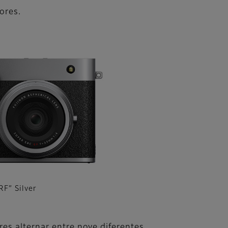
ores.
F” Silver
es alternar entre nove diferentes