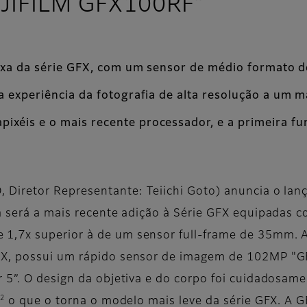
FUJIFILM GFX100RF”
 fixa da série GFX, com um sensor de médio formato 
a experiência da fotografia de alta resolução a um 
xéis e o mais recente processador, e a primeira fu
, Diretor Representante: Teiichi Goto) anuncia o l
ta será a mais recente adição à Série GFX equipadas
1,7x superior à de um sensor full-frame de 35mm. A
GFX, possui um rápido sensor de imagem de 102MP "
 5”. O design da objetiva e do corpo foi cuidadosam
2
*
o que o torna o modelo mais leve da série GFX. A 