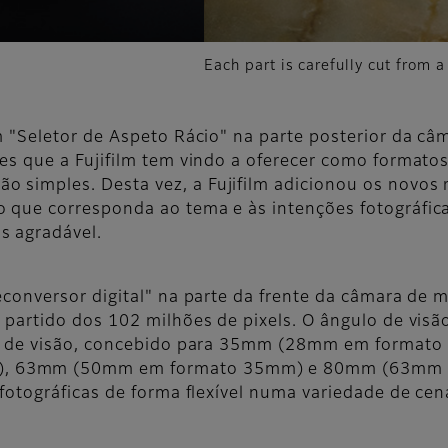
Each part is carefully cut from a
m "Seletor de Aspeto Rácio" na parte posterior da câm
tes que a Fujifilm tem vindo a oferecer como formato
simples. Desta vez, a Fujifilm adicionou os novos r
 que corresponda ao tema e às intenções fotográficas
s agradável.
econversor digital" na parte da frente da câmara de mo
o partido dos 102 milhões de pixels. O ângulo de vis
gulo de visão, concebido para 35mm (28mm em format
, 63mm (50mm em formato 35mm) e 80mm (63mm e
 fotográficas de forma flexível numa variedade de cená