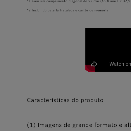
*1 Com um comprimento diagonal de 55 mm (43,8 mm L x 32,9 
*2 Incluindo bateria instalada e cartão de memória
Características do produto
(1) Imagens de grande formato e al