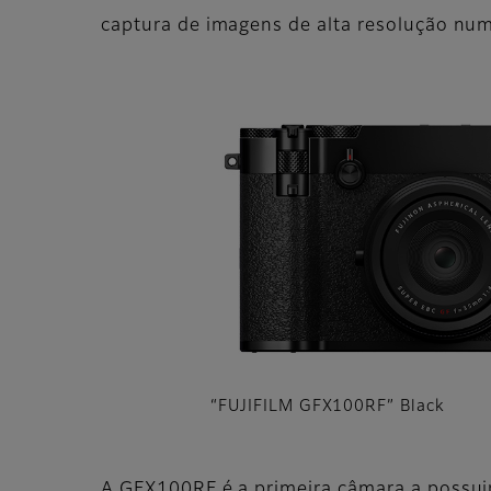
captura de imagens de alta resolução num
“FUJIFILM GFX100RF” Black
A GFX100RF é a primeira câmara a possuir 