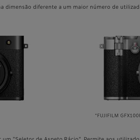
a dimensão diferente a um maior número de utilizad
“FUJIFILM GFX100R
um "Seletor de Aspeto Rácio". Permite aos utilizador