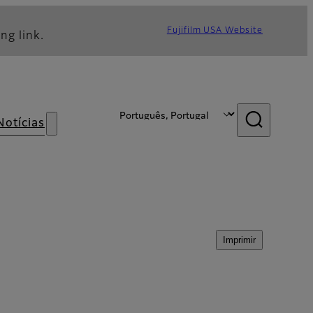
Fujifilm USA Website
ng link.
Notícias
Imprimir