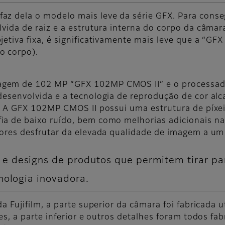
az dela o modelo mais leve da série GFX. Para conseg
lvida de raiz e a estrutura interna do corpo da câmar
etiva fixa, é significativamente mais leve que a “GFX
o corpo).
gem de 102 MP “GFX 102MP CMOS II” e o processado
 desenvolvida e a tecnologia de reprodução de cor 
FX. A GFX 102MP CMOS II possui uma estrutura de píxe
ia de baixo ruído, bem como melhorias adicionais na
dores desfrutar da elevada qualidade de imagem a um 
e designs de produtos que permitem tirar pa
nologia inovadora.
da Fujifilm, a parte superior da câmara foi fabricada
res, a parte inferior e outros detalhes foram todos f