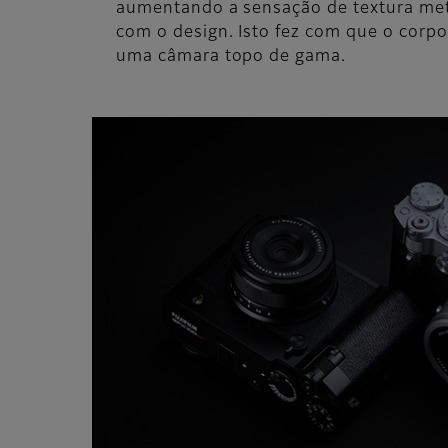
aumentando a sensação de textura met
com o design. Isto fez com que o corp
uma câmara topo de gama.