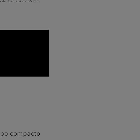
à do formato de 35 mm
orpo compacto