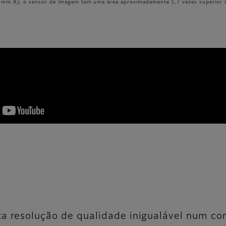
mm A), o sensor de imagem tem uma área aproximadamente 1,7 vezes superior 
ta resolução de qualidade inigualável num c