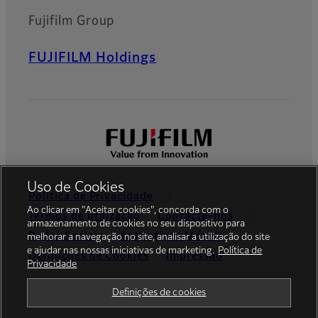
Fujifilm Group
FUJIFILM Holdings
Uso de Cookies
Política de Privacidade
Ao clicar em "Aceitar cookies", concorda com o
Termos de utilização
Contacte-nos
armazenamento de cookies no seu dispositivo para
Redes Sociais
Aplicativos Móveis
melhorar a navegação no site, analisar a utilização do site
e ajudar nas nossas iniciativas de marketing.
Política de
Definições de Cookies
Impressão
Privacidade
Global site
Definições de cookies