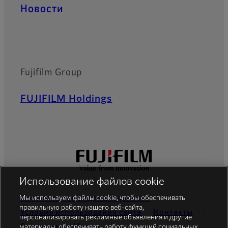
Новости
Fujifilm Group
FUJIFILM Holdings
Использование файлов cookie
Мы используем файлы cookie, чтобы обеспечивать
Политика конфиденциальности
правильную работу нашего веб-сайта,
Условия использования сайта
Контакты
персонализировать рекламные объявления и другие
Cоциальные Mедиа
материалы, обеспечивать работу функций социальных