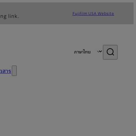
Fujifilm USA Website
ng link.
าวสาร