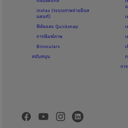
กล้องดิจิทัล
เ
แ
instax (ระบบภาพถ่ายอินส
แตนท์)
เ
ฟิล์มและ Quicksnap
เ
การพิมพ์ภาพ
เ
Binoculars
เ
สนับสนุน
ก
การ
Official Social Media Accounts