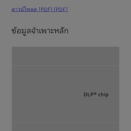
ดาวน์โหลด [PDF]
[PDF]
ข้อมูลจำเพาะหลัก
ช
DLP® chip