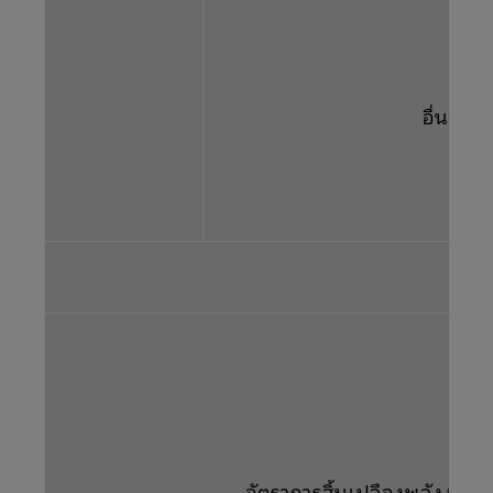
อื่นๆ
แหล
อัตราการสิ้นเปลืองพลังงาน