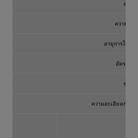
แหล่ง
ความสว่า
อายุการใช้งา
อัตราส่
ขนาด
ความละเอียดการแสด