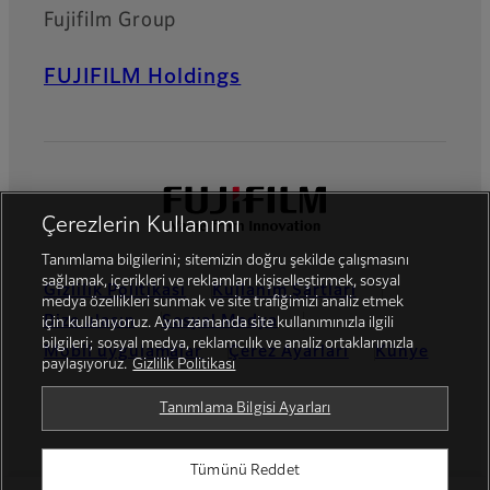
Fujifilm Group
FUJIFILM Holdings
Çerezlerin Kullanımı
Tanımlama bilgilerini; sitemizin doğru şekilde çalışmasını
sağlamak, içerikleri ve reklamları kişiselleştirmek, sosyal
Gizlilik Politikası
Kullanım Şartları
medya özellikleri sunmak ve site trafiğimizi analiz etmek
Bize ulaşın
Sosyal Medya
için kullanıyoruz. Aynı zamanda site kullanımınızla ilgili
bilgileri; sosyal medya, reklamcılık ve analiz ortaklarımızla
Mobil uygulamalar
Çerez Ayarları
Künye
paylaşıyoruz.
Gizlilik Politikası
Global site
Tanımlama Bilgisi Ayarları
Tümünü Reddet
© FUJIFILM Dis Ticaret A.S.