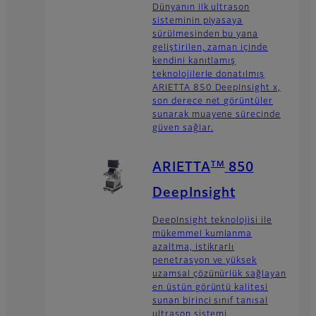
Dünyanın ilk ultrason
sisteminin piyasaya
sürülmesinden bu yana
geliştirilen, zaman içinde
kendini kanıtlamış
teknolojilerle donatılmış
ARIETTA 850 DeepInsight x,
son derece net görüntüler
sunarak muayene sürecinde
güven sağlar.
TM
ARIETTA
850
DeepInsight
DeepInsight teknolojisi ile
mükemmel kumlanma
azaltma, istikrarlı
penetrasyon ve yüksek
uzamsal çözünürlük sağlayan
en üstün görüntü kalitesi
sunan birinci sınıf tanısal
ultrason sistemi.