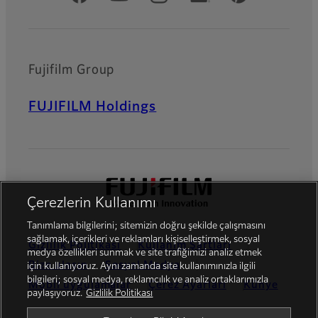
Fujifilm Group
FUJIFILM Holdings
Çerezlerin Kullanımı
Tanımlama bilgilerini; sitemizin doğru şekilde çalışmasını
sağlamak, içerikleri ve reklamları kişiselleştirmek, sosyal
Gizlilik Politikası
Kullanım Şartları
medya özellikleri sunmak ve site trafiğimizi analiz etmek
Bize ulaşın
Sosyal Medya
için kullanıyoruz. Aynı zamanda site kullanımınızla ilgili
bilgileri; sosyal medya, reklamcılık ve analiz ortaklarımızla
Mobil uygulamalar
Çerez Ayarları
Künye
paylaşıyoruz.
Gizlilik Politikası
Global site