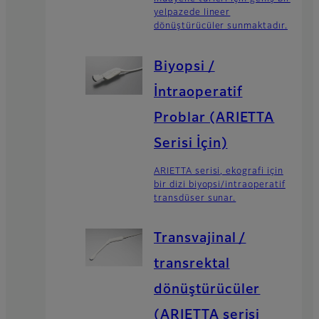
yelpazede lineer
dönüştürücüler sunmaktadır.
Biyopsi /
İntraoperatif
Problar (ARIETTA
Serisi İçin)
ARIETTA serisi, ekografi için
bir dizi biyopsi/intraoperatif
transdüser sunar.
Transvajinal /
transrektal
dönüştürücüler
(ARIETTA serisi