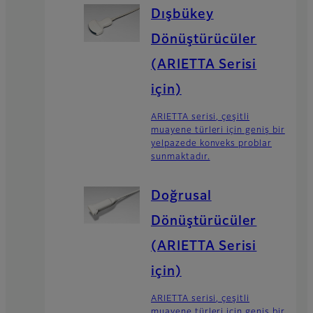
Dışbükey
Dönüştürücüler
(ARIETTA Serisi
için)
ARIETTA serisi, çeşitli
muayene türleri için geniş bir
yelpazede konveks problar
sunmaktadır.
Doğrusal
Dönüştürücüler
(ARIETTA Serisi
için)
ARIETTA serisi, çeşitli
muayene türleri için geniş bir