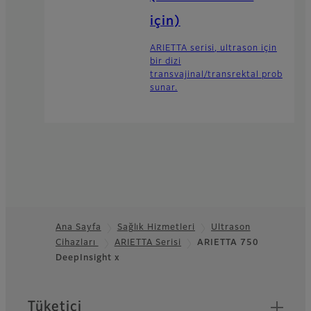
için)
ARIETTA serisi, ultrason için
bir dizi
transvajinal/transrektal prob
sunar.
Ana Sayfa
Sağlık Hizmetleri
Ultrason
Cihazları
ARIETTA Serisi
ARIETTA 750
Footer
DeepInsight x
Quick Links
Tüketici