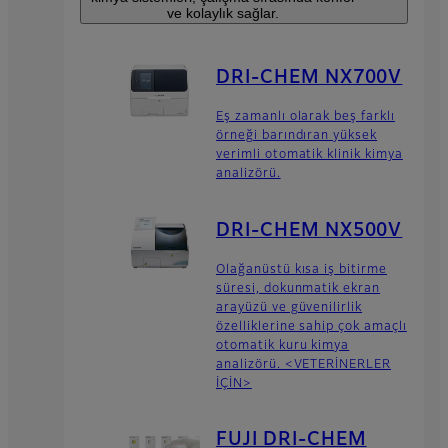
ve kolaylık sağlar.
DRI-CHEM NX700V
Eş zamanlı olarak beş farklı
örneği barındıran yüksek
verimli otomatik klinik kimya
analizörü.
DRI-CHEM NX500V
Olağanüstü kısa iş bitirme
süresi, dokunmatik ekran
arayüzü ve güvenilirlik
özelliklerine sahip çok amaçlı
otomatik kuru kimya
analizörü. <VETERİNERLER
İÇİN>
FUJI DRI-CHEM