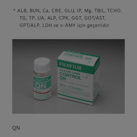
* ALB, BUN, Ca, CRE, GLU, IP, Mg, TBIL, TCHO,
TG, TP, UA, ALP, CPK, GGT, GOT/AST,
GPT/ALP, LDH ve v-AMY için geçerlidir
QN