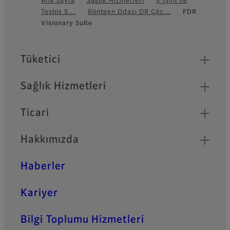
Ana Sayfa
Sağlık Hizmetleri
X Işını ile
Teşhis S…
Röntgen Odası DR Çöz…
FDR
Footer
Visionary Suite
Quick Links
Tüketici
Sağlık Hizmetleri
Ticari
Hakkımızda
Haberler
Kariyer
Bilgi Toplumu Hizmetleri