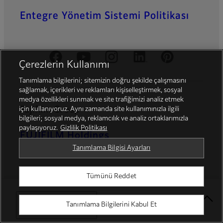
Entegre Yönetim Sistemi Politikası
Resmi Sosyal Medya
Çerezlerin Kullanımı
Tanımlama bilgilerini; sitemizin doğru şekilde çalışmasını
sağlamak, içerikleri ve reklamları kişiselleştirmek, sosyal
medya özellikleri sunmak ve site trafiğimizi analiz etmek
Fujifilm Group
için kullanıyoruz. Aynı zamanda site kullanımınızla ilgili
bilgileri; sosyal medya, reklamcılık ve analiz ortaklarımızla
paylaşıyoruz.
Gizlilik Politikası
FUJIFILM Holdings
Tanımlama Bilgisi Ayarları
Tümünü Reddet
Select Your Location
Tanımlama Bilgilerini Kabul Et