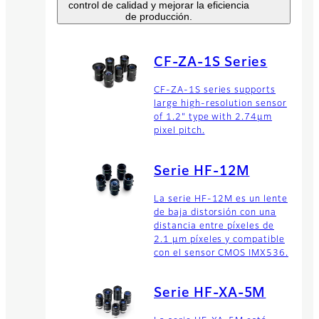
una cámara de alta gama y
control de calidad y mejorar la eficiencia
de producción.
un lente de alto rendimiento
para una vigilancia de largo
alcance al más alto nivel con
un manejo fácil.
CF-ZA-1S Series
CF-ZA-1S series supports
Lentes de zoom
large high-resolution sensor
of 1.2" type with 2.74µm
La gama de productos de
pixel pitch.
lentes con zoom Fujinon
ofrece lentes de alta
resolución para productos
Serie HF-12M
comerciales de largo
alcance.
La serie HF-12M es un lente
de baja distorsión con una
distancia entre píxeles de
2.1 μm píxeles y compatible
con el sensor CMOS IMX536.
Serie HF-XA-5M