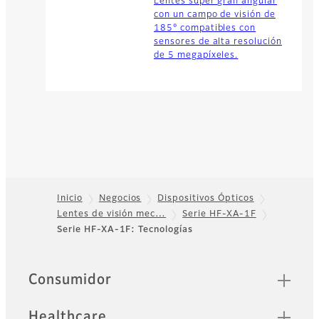
Lentes súper gran angular
con un campo de visión de
185° compatibles con
sensores de alta resolución
de 5 megapíxeles.
Inicio
Negocios
Dispositivos Ópticos
Lentes de visión mec…
Serie HF-XA-1F
Footer
Serie HF-XA-1F: Tecnologías
Sitemap
Consumidor
Healthcare