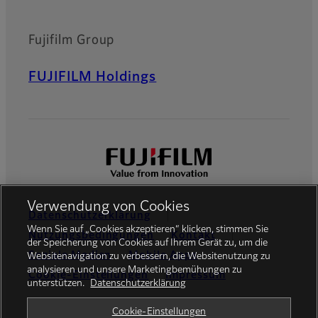
Fujifilm Group
FUJIFILM Holdings
Verwendung von Cookies
Datenschutzerklärung
Wenn Sie auf „Cookies akzeptieren“ klicken, stimmen Sie
Nutzungsbedingungen
Kontakt
der Speicherung von Cookies auf Ihrem Gerät zu, um die
Soziale Medien
Mobile Apps
Websitenavigation zu verbessern, die Websitenutzung zu
analysieren und unsere Marketingbemühungen zu
Cookie-Einstellungen
Impressum
unterstützen.
Datenschutzerklärung
Global site
Cookie-Einstellungen