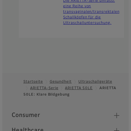
Die ARIETTA-Serie umfasst
eine Reihe von
transvaginalen/transrektalen
Schallköpfen für die
Ultraschalluntersuchung.
Startseite
Gesundheit
Ultraschallgeräte
ARIETTA-Serie
ARIETTA 50LE
ARIETTA
Footer
50LE: Klare Bildgebung
Quick Links
Consumer
Healthcare