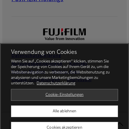
Verwendung von Cookies
Datenschutzerklärung
Wenn Sie auf „Cookies akzeptieren“ klicken, stimmen Sie
Nutzungsbedingungen
Kontakt
der Speicherung von Cookies auf Ihrem Gerät zu, um die
Soziale Medien
Mobile Apps
Websitenavigation zu verbessern, die Websitenutzung zu
analysieren und unsere Marketingbemühungen zu
Cookie-Einstellungen
Impressum
unterstützen.
Datenschutzerklärung
Global site
Cookie-Einstellungen
Alle ablehnen
© FUJIFILM Europe GmbH
Select Your Location
Cookies akzeptieren