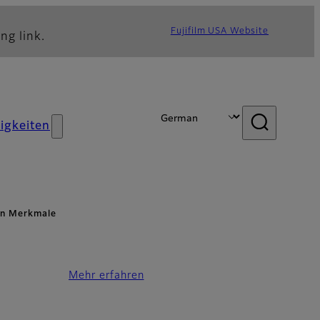
Fujifilm USA Website
ng link.
igkeiten
ten Merkmale
Mehr erfahren