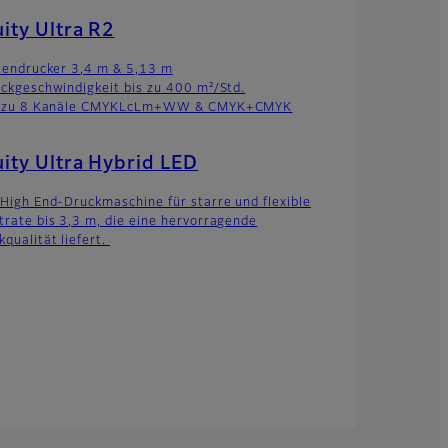
ity Ultra R2
llendrucker 3,4 m & 5,13 m
uckgeschwindigkeit bis zu 400 m²/Std.
s zu 8 Kanäle CMYKLcLm+WW & CMYK+CMYK
ity Ultra Hybrid LED
 High End-Druckmaschine für starre und flexible
trate bis 3,3 m, die eine hervorragende
kqualität liefert.