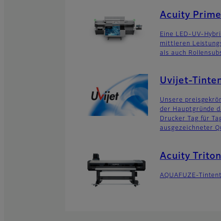
Acuity Prime
Eine LED-UV-Hybr
mittleren Leistung
als auch Rollensub
Uvijet-Tint
Unsere preisgekrön
der Hauptgründe d
Drucker Tag für Ta
ausgezeichneter Qu
Acuity Trito
AQUAFUZE-Tintente