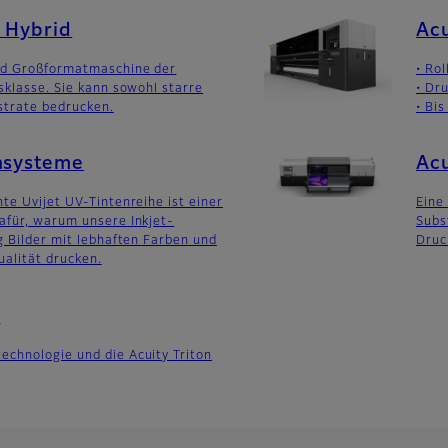
 Hybrid
Acu
id Großformatmaschine der
• Ro
sklasse. Sie kann sowohl starre
• Dr
strate bedrucken.
• Bi
ensysteme
Acu
te Uvijet UV-Tintenreihe ist einer
Eine
afür, warum unsere Inkjet-
Subs
g Bilder mit lebhaften Farben und
Druc
alität drucken.
n
chnologie und die Acuity Triton