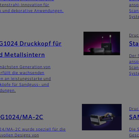
tenstrahl-Innovation für
ansp
k und dekorative Anwendungen.
Scan
Syst
Druc
G1024 Druckkopf für
St
d Metallsintern
Der 
ansp
 nächsten Generation von
Scan
rfüllt die wachsenden
Syst
n an leistungsstarke und
köpfe für Sandguss- und
dungen.
Druc
SG1024/MA-2C
SA
24/MA-2C wurde speziell für die
Die 
svollen Designs von
Gesc