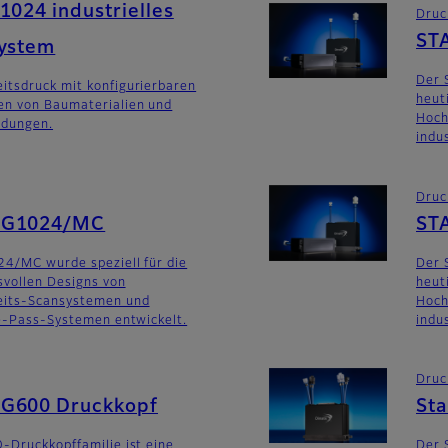
1024 industrielles
Druc
ST
system
Der 
itsdruck mit konfigurierbaren
heut
en von Baumaterialien und
Hoch
ndungen.
indu
Druc
SG1024/MC
ST
24/MC wurde speziell für die
Der 
svollen Designs von
heut
eits-Scansystemen und
Hoch
le-Pass-Systemen entwickelt.
indu
Druc
SG600 Druckkopf
St
-Druckkopffamilie ist eine
Der 