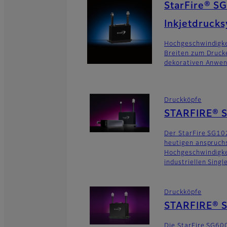
StarFire® SG
Inkjetdruck
Hochgeschwindigke
Breiten zum Druck
dekorativen Anwe
Druckköpfe
STARFIRE® 
Der StarFire SG10
heutigen anspruch
Hochgeschwindigk
industriellen Sing
Druckköpfe
STARFIRE® 
Die StarFire SG600