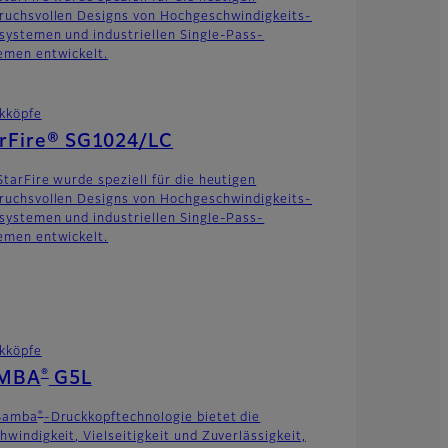
ruchsvollen Designs von Hochgeschwindigkeits-
systemen und industriellen Single-Pass-
emen entwickelt.
kköpfe
arFire® SG1024/LC
StarFire wurde speziell für die heutigen
ruchsvollen Designs von Hochgeschwindigkeits-
systemen und industriellen Single-Pass-
emen entwickelt.
kköpfe
®
MBA
G5L
®
Samba
-Druckkopftechnologie bietet die
hwindigkeit, Vielseitigkeit und Zuverlässigkeit,