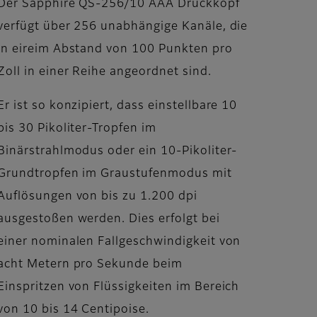
Der Sapphire QS-256/10 AAA Druckkopf
verfügt über 256 unabhängige Kanäle, die
in eireim Abstand von 100 Punkten pro
Zoll in einer Reihe angeordnet sind.
Er ist so konzipiert, dass einstellbare 10
bis 30 Pikoliter-Tropfen im
Binärstrahlmodus oder ein 10-Pikoliter-
Grundtropfen im Graustufenmodus mit
Auflösungen von bis zu 1.200 dpi
ausgestoßen werden. Dies erfolgt bei
einer nominalen Fallgeschwindigkeit von
acht Metern pro Sekunde beim
Einspritzen von Flüssigkeiten im Bereich
von 10 bis 14 Centipoise.