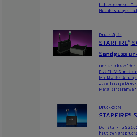
bahnbrechende Tin
Hochleistungsdruc
Druckköpfe
®
STARFIRE
S
Sandguss un
Der Druckkopf der
FUJIFILM Dimatix e
Marktanforderunge
zuverlässige Druck
Metallsinteranwen
Druckköpfe
STARFIRE® 
Der StarFire SG10
heutigen anspruch