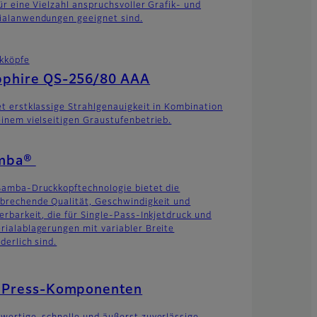
für eine Vielzahl anspruchsvoller Grafik- und
ialanwendungen geeignet sind.
kköpfe
pphire QS-256/80 AAA
et erstklassige Strahlgenauigkeit in Kombination
einem vielseitigen Graustufenbetrieb.
mba®
Samba-Druckkopftechnologie bietet die
brechende Qualität, Geschwindigkeit und
ierbarkeit, die für Single-Pass-Inkjetdruck und
rialablagerungen mit variabler Breite
derlich sind.
t Press-Komponenten