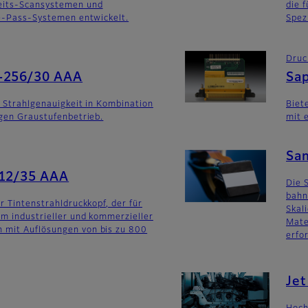
eits-Scansystemen und
die 
le-Pass-Systemen entwickelt.
Spez
Druc
-256/30 AAA
Sa
e Strahlgenauigkeit in Kombination
Biet
igen Graustufenbetrieb.
mit 
Sa
512/35 AAA
Die 
bahn
r Tintenstrahldruckkopf, der für
Skal
um industrieller und kommerzieller
Mate
mit Auflösungen von bis zu 800
erfor
Je