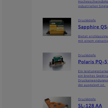
Hochgeschwindigk
industriellen Sing
Druckköpfe
Sapphire QS
Bietet erstklassig
mit einem vielseit
Druckköpfe
Polaris PQ-
Ein leistungsstarke
ein breites Spektr
Druckanwendungen 
dpi ausgelegt ist.
Druckköpfe
SL-128 AA