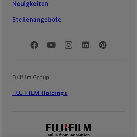
Neuigkeiten
Ausstellungsräumen, in
Freizeiteinrichtungen oder
bei Veranstaltungen.
Stellenangebote
Projector FP-
ZUH12000
Offizielle soziale Medien
Ein Ultra-
Kurzdistanzprojektor, der
hochauflösende 4K-Bilder
und hervorragende
Fujifilm Group
Farbgenauigkeit liefert und
so ein beeindruckendes
Seherlebnis schafft.
FUJIFILM Holdings