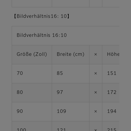
【Bildverhältnis16: 10】
Bildverhältnis 16:10
Größe (Zoll)
Breite (cm)
×
Höhe (cm
70
85
×
151
80
97
×
172
90
109
×
194
100
121
×
215