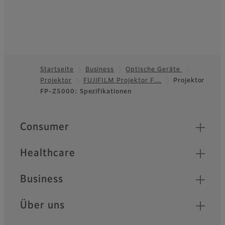
Projektor FP-
ZUH6000
Ein Ultra-Short-Throw-
Projektor mit
Startseite
Business
Optische Geräte
hochauflösenden 4K-Bildern
und hervorragender
Projektor
FUJIFILM Projektor F…
Projektor
Footer
Farbgenauigkeit für ein
FP-Z5000: Spezifikationen
beeindruckendes
Seherlebnis.
Quick Links
Consumer
Projektor FP-
Healthcare
Z8000/FP-Z6000
Die Z-Projektoren FP-Z8000
Business
und FP-Z6000 eignen sich
für verschiedenste
Installationen. Sie eignen
Über uns
sich für den Einsatz in
Galerien und