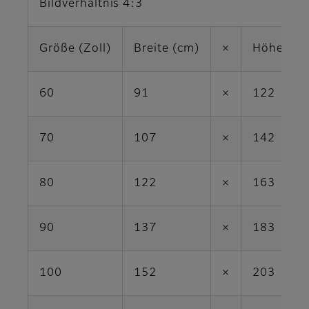
Bildverhältnis 4:3
Größe (Zoll)
Breite (cm)
×
Höhe (cm
60
91
×
122
70
107
×
142
80
122
×
163
90
137
×
183
100
152
×
203