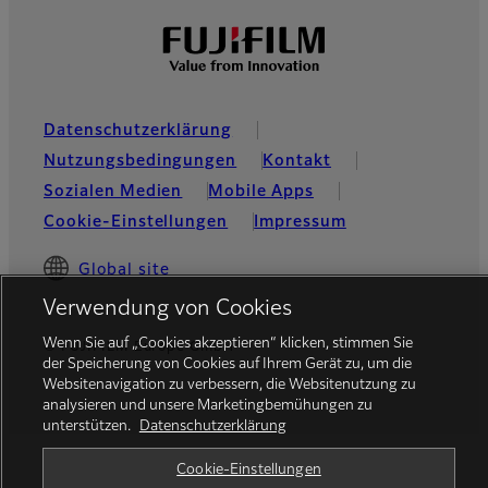
Datenschutzerklärung
Nutzungsbedingungen
Kontakt
Sozialen Medien
Mobile Apps
Cookie-Einstellungen
Impressum
Global site
Verwendung von Cookies
Wenn Sie auf „Cookies akzeptieren“ klicken, stimmen Sie
© FUJIFILM Europe GmbH
der Speicherung von Cookies auf Ihrem Gerät zu, um die
Websitenavigation zu verbessern, die Websitenutzung zu
analysieren und unsere Marketingbemühungen zu
unterstützen.
Datenschutzerklärung
Cookie-Einstellungen