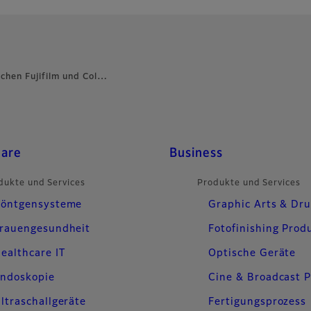
chen Fujifilm und Col…
care
Business
dukte und Services
Produkte und Services
öntgensysteme
Graphic Arts & Dr
rauengesundheit
Fotofinishing Prod
ealthcare IT
Optische Geräte
ndoskopie
Cine & Broadcast 
ltraschallgeräte
Fertigungsprozess