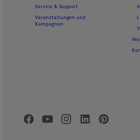
Service & Support
I
Veranstaltungen und
L
Kampagnen
V
Wa
Ko
Offizielle soziale Medien