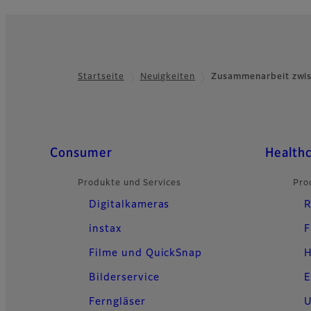
Startseite
Neuigkeiten
Zusammenarbeit zwis
Footer
Quick Links
Consumer
Health
Produkte und Services
Pro
Digitalkameras
R
instax
F
Filme und QuickSnap
H
Bilderservice
E
Ferngläser
U