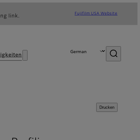
Fujifilm USA Website
ng link.
igkeiten
Drucken