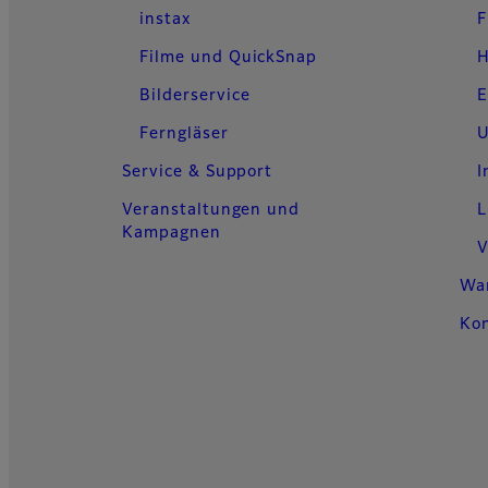
instax
F
Filme und QuickSnap
H
Bilderservice
E
Ferngläser
U
Service & Support
I
Veranstaltungen und
L
Kampagnen
V
Wa
Ko