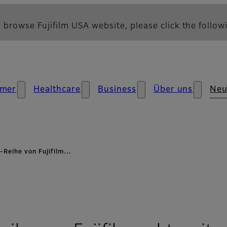
 browse Fujifilm USA website, please click the followi
mer
Healthcare
Business
Über uns
Neu
a-Reihe von Fujifilm…