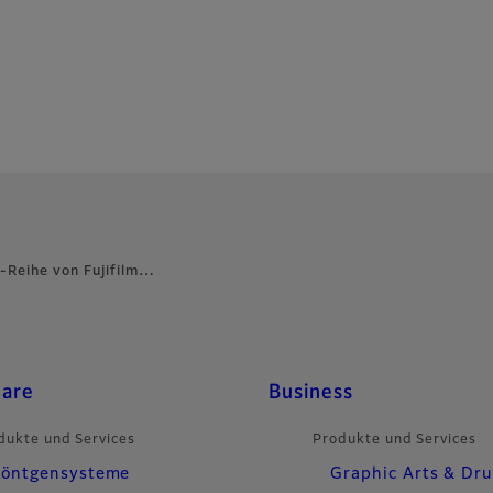
a-Reihe von Fujifilm…
care
Business
dukte und Services
Produkte und Services
öntgensysteme
Graphic Arts & Dr