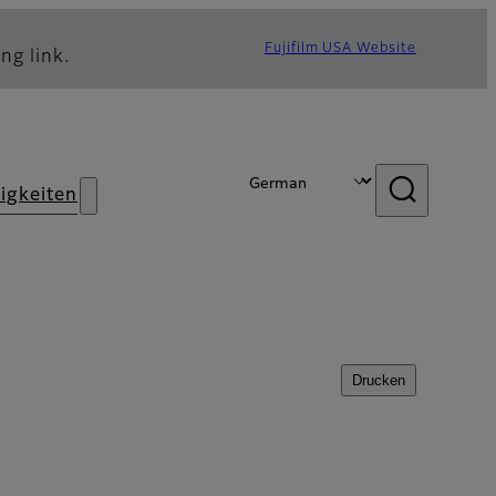
Fujifilm USA Website
ng link.
igkeiten
Drucken