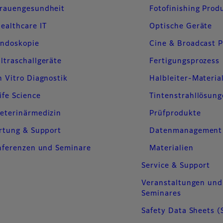
rauengesundheit
Fotofinishing Prod
ealthcare IT
Optische Geräte
ndoskopie
Cine & Broadcast 
ltraschallgeräte
Fertigungsprozess
n Vitro Diagnostik
Halbleiter-Materia
ife Science
Tintenstrahllösun
eterinärmedizin
Prüfprodukte
rtung & Support
Datenmanagement
nferenzen und Seminare
Materialien
Service & Support
Veranstaltungen und
Seminares
Safety Data Sheets (