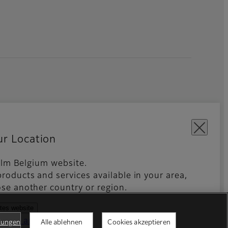
ur Location
film Belgium website.
Mobile Apps
Global site
roducts and services available in your area,
se another country or region.
ates website
ntries and regions
llungen
Alle ablehnen
Cookies akzeptieren