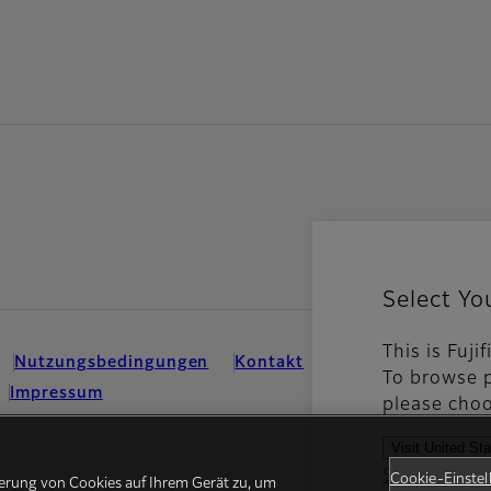
Select Yo
This is Fuji
Nutzungsbedingungen
Kontakt
Sozialen Medien
To browse p
Impressum
please choo
Visit United St
See all cou
Cookie-Einste
herung von Cookies auf Ihrem Gerät zu, um