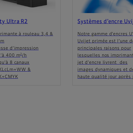
ty Ultra R2
Systèmes d’encre Uvi
rimante à rouleau 3,4 &
Notre gamme d’encres 
 m
Uvijet primée est l’une d
esse d’impression
principales raisons pour
2
u’à 400 m
/h
lesquelles nos impriman
qu’à 8 canaux
jet d’encre livrent des
KLcLm+WW &
images dynamiques et d
K+CMYK
haute qualité jour après 