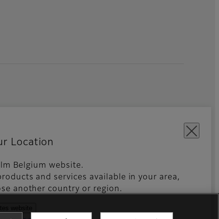
ur Location
film Belgium website.
s Sociaux
Global site
roducts and services available in your area,
se another country or region.
ates website