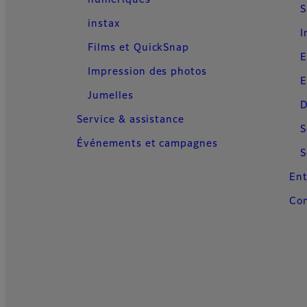
S
instax
I
Films et QuickSnap
E
Impression des photos
E
Jumelles
D
Service & assistance
S
Événements et campagnes
S
Ent
Con