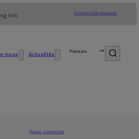
Fujifilm USA Website
ng link.
de nous
Actualités
Nous contacter