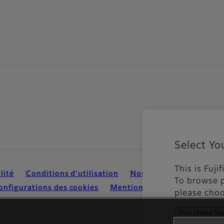
Select Yo
This is Fuji
lité
Conditions d’utilisation
Nous contacter
Média
To browse p
onfigurations des cookies
Mentions Légales
please choo
Visit United St