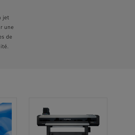
 jet
ur une
es de
ité.