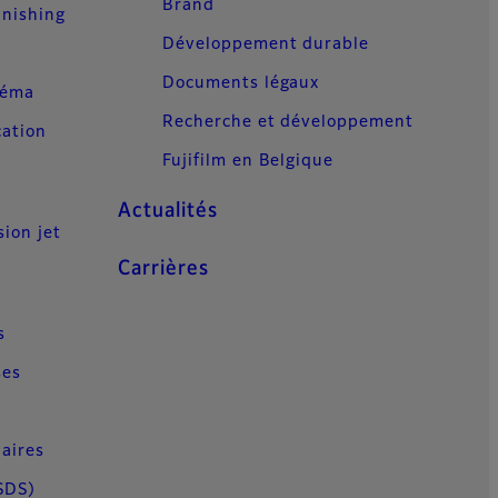
Brand
inishing
Développement durable
Documents légaux
néma
Recherche et développement
cation
Fujifilm en Belgique
Actualités
sion jet
Carrières
s
ses
aires
SDS)