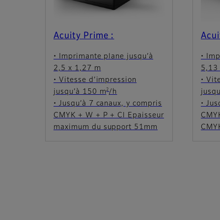
Acuity Prime :
Acui
• Imprimante plane jusqu’à
• Imp
2,5 x 1,27 m
5,13
• Vitesse d’impression
• Vit
2
jusqu’à 150 m
/h
jusq
• Jusqu’à 7 canaux, y compris
• Jus
CMYK + W + P + Cl Epaisseur
CMY
maximum du support 51mm
CMY