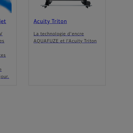
jet
Acuity Triton
UV
La technologie d'encre
es
AQUAFUZE et l'Acuity Triton
tes
e
jour.