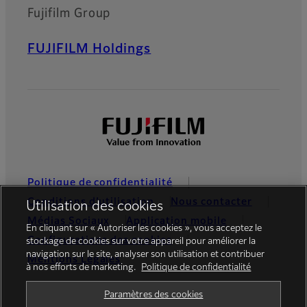
Fujifilm Group
FUJIFILM Holdings
Politique de confidentialité
Conditions d’utilisation
Nous contacter
Utilisation des cookies
Médias Sociaux
Application mobile
En cliquant sur « Autoriser les cookies », vous acceptez le
Configurations des cookies
stockage de cookies sur votre appareil pour améliorer la
navigation sur le site, analyser son utilisation et contribuer
Mentions Légales
à nos efforts de marketing.
Politique de confidentialité
Global site
Paramètres des cookies