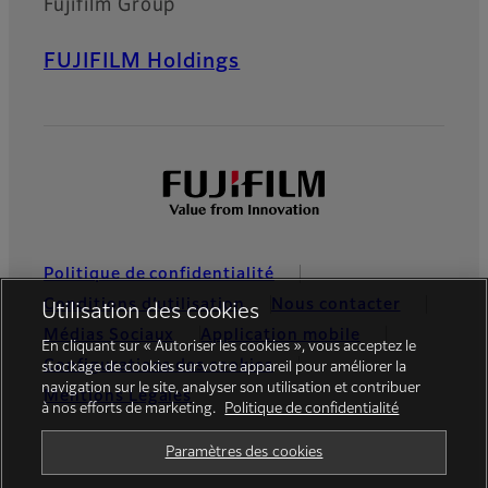
Fujifilm Group
FUJIFILM Holdings
Politique de confidentialité
Conditions d’utilisation
Nous contacter
Utilisation des cookies
Médias Sociaux
Application mobile
En cliquant sur « Autoriser les cookies », vous acceptez le
Configurations des cookies
stockage de cookies sur votre appareil pour améliorer la
navigation sur le site, analyser son utilisation et contribuer
Mentions Légales
à nos efforts de marketing.
Politique de confidentialité
Global site
Paramètres des cookies