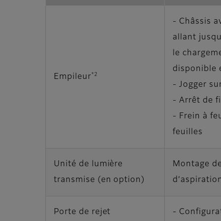
- Châssis a
allant jusq
le chargem
disponible 
*2
Empileur
- Jogger sur
- Arrêt de f
- Frein à fe
feuilles
Unité de lumière
Montage de 
transmise (en option)
d’aspiratio
Porte de rejet
- Configura