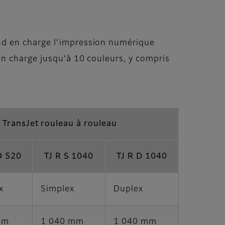
nd en charge l’impression numérique
en charge jusqu’à 10 couleurs, y compris
 TransJet rouleau à rouleau
D 520
TJ R S 1040
TJ R D 1040
x
Simplex
Duplex
mm
1 040 mm
1 040 mm