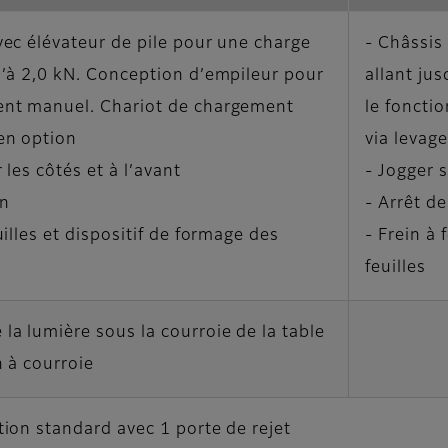
vec élévateur de pile pour une charge
- Châssis
u’à 2,0 kN. Conception d’empileur pour
allant ju
ent manuel. Chariot de chargement
le foncti
en option
via levage
 les côtés et à l’avant
- Jogger s
in
- Arrêt de
uilles et dispositif de formage des
- Frein à 
feuilles
la lumière sous la courroie de la table
n à courroie
tion standard avec 1 porte de rejet