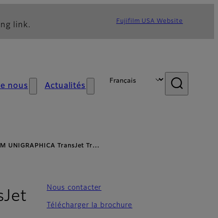
Fujifilm USA Website
ng link.
de nous
Actualités
LM UNIGRAPHICA TransJet Tr…
Nous contacter
sJet
Télécharger la brochure