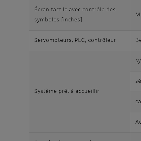
Écran tactile avec contrôle des
M
symboles [inches]
Servomoteurs, PLC, contrôleur
B
sy
s
Système prêt à accueillir
c
A