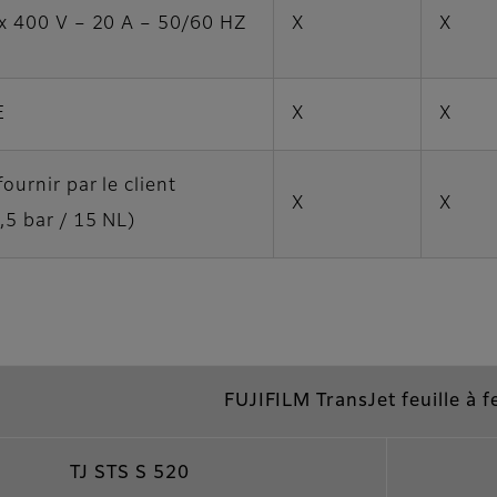
x 400 V – 20 A – 50/60 HZ
X
X
E
X
X
fournir par le client
X
X
,5 bar / 15 NL)
FUJIFILM TransJet feuille à fe
TJ STS S 520