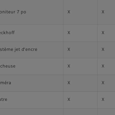
oniteur 7 po
X
X
eckhoff
X
X
stème jet d’encre
X
X
écheuse
X
X
améra
X
X
utre
X
X