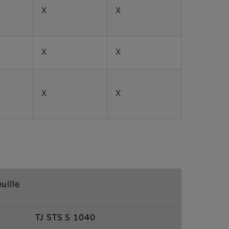
X
X
X
X
X
X
uille
TJ STS S 1040