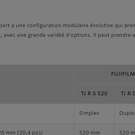
rt a une configuration modulaire évolutive qui pre
 avec une grande variété d’options. Il peut prendre 
FUJIFILM
TJ R S 520
TJ R 
Simplex
Duple
20 mm (20,4 po)/
520 mm
520 