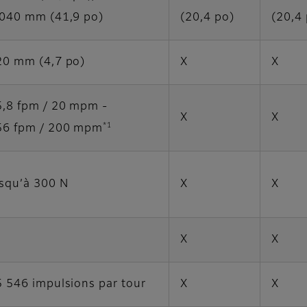
 040 mm (41,9 po)
(20,4 po)
(20,4
20 mm (4,7 po)
X
X
5,8 fpm / 20 mpm -
X
X
*1
56 fpm / 200 mpm
usqu’à 300 N
X
X
X
X
 546 impulsions par tour
X
X