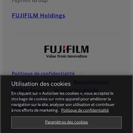
Fujifilm Group
FUJIFILM Holdings
Politique de confidentialité
Conditions d’utilisation
Nous contacter
Utilisation des cookies
Médias Sociaux
Application mobile
En cliquant sur « Autoriser les cookies », vous acceptez le
Configurations des cookies
stockage de cookies sur votre appareil pour améliorer la
navigation sur le site, analyser son utilisation et contribuer
Mentions Légales
à nos efforts de marketing.
Politique de confidentialité
Global site
Paramètres des cookies