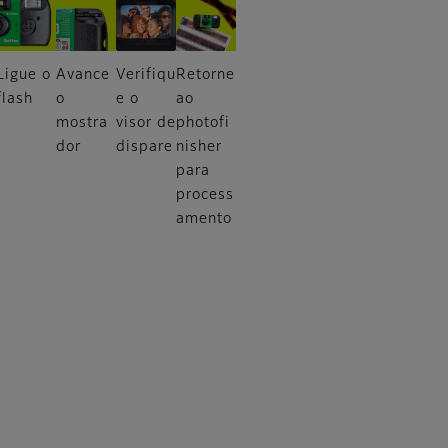
Ligue o
Avance
Verifiqu
Retorne
flash
o
e o
ao
mostra
visor de
photofi
dor
dispare
nisher
para
process
amento