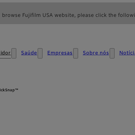
 browse Fujifilm USA website, please click the followi
idor
Saúde
Empresas
Sobre nós
Notíci
ickSnap™
al