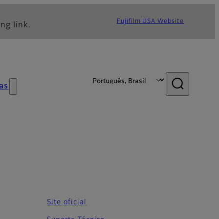
Fujifilm USA Website
ng link.
as
Site oficial