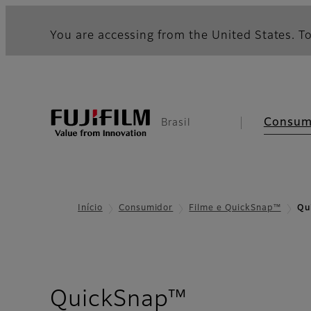
You are accessing from the United States. To
Consum
Brasil
Início
Consumidor
Filme e QuickSnap™
Qu
- Visão Ger
QuickSnap™