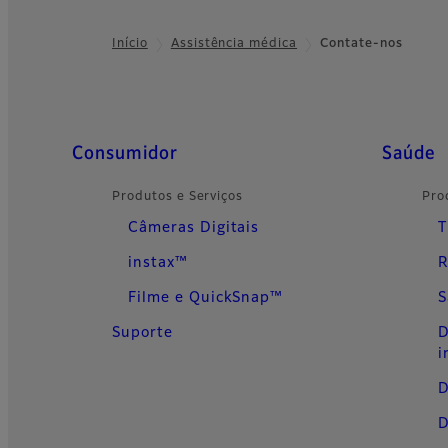
Início
Assistência médica
Contate-nos
Footer
Quick Links
Consumidor
Saúde
Produtos e Serviços
Pro
Câmeras Digitais
T
instax™
R
Filme e QuickSnap™
S
Suporte
D
i
D
D