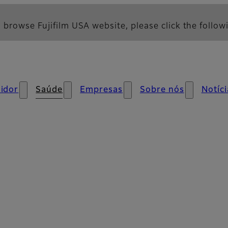
 browse Fujifilm USA website, please click the followi
idor
Saúde
Empresas
Sobre nós
Notíci