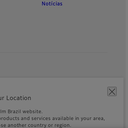
Notícias
ur Location
film Brazil website.
licativos Móveis
Global site
roducts and services available in your area,
se another country or region.