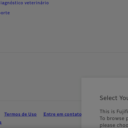
iagnóstico veterinário
porte
Select Yo
This is Fuji
Termos de Uso
Entre em contato
Mídia Social
Ap
To browse p
s
please choo