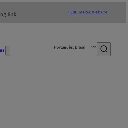
Fujifilm USA Website
ng link.
as