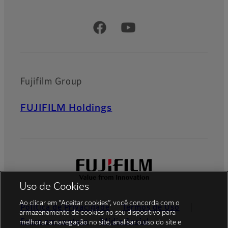
Official Social Media Accounts
Fujifilm Group
FUJIFILM Holdings
Uso de Cookies
Ao clicar em “Aceitar cookies”, você concorda com o
Política de Privacidade
Termos de Uso
armazenamento de cookies no seu dispositivo para
Entre em contato
Mídia Social
melhorar a navegação no site, analisar o uso do site e