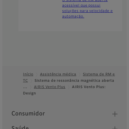
O sistema de RM aberta
acessível que possui
soluções para velocidade e
automação.
Início
Assistência médica
Sistema de RM e
TC
Sistema de ressonância magnética aberta
Footer
…
AIRIS Vento Plus
AIRIS Vento Plus:
Design
Quick Links
Consumidor
Saúde