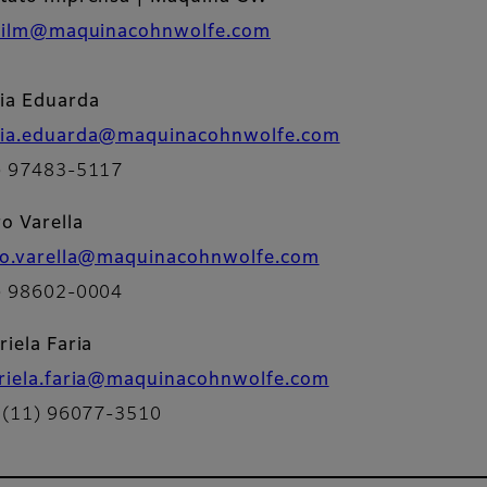
ifilm@maquinacohnwolfe.com
ia Eduarda
ia.eduarda@maquinacohnwolfe.com
) 97483-5117
o Varella
go.varella@maquinacohnwolfe.com
) 98602-0004
riela Faria
riela.faria@maquinacohnwolfe.com
: (11) 96077-3510