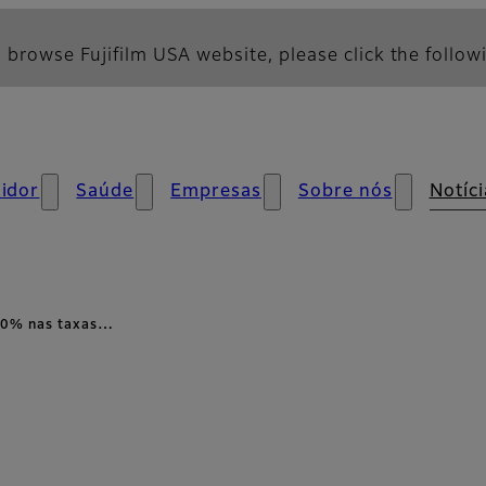
 browse Fujifilm USA website, please click the followi
idor
Saúde
Empresas
Sobre nós
Notíci
 20% nas taxas…