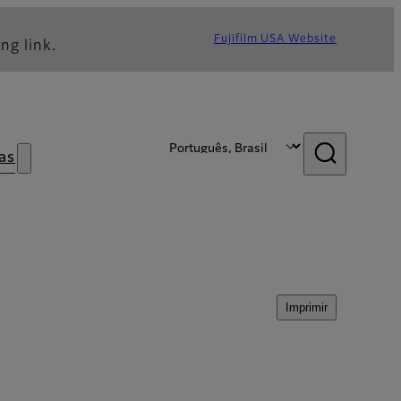
Fujifilm USA Website
ng link.
as
Imprimir