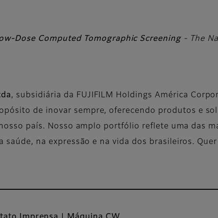
 Low-Dose Computed Tomographic Screening
- The Na
tda
, subsidiária da FUJIFILM Holdings América Corp
opósito de inovar sempre, oferecendo produtos e so
de nosso país. Nosso amplo portfólio reflete uma das
na saúde, na expressão e na vida dos brasileiros. Quer
tato Imprensa | Máquina CW