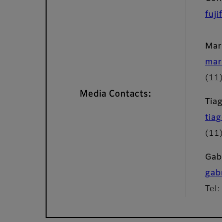
fuj
Mar
mar
(11
Media Contacts:
Tiag
tia
(11
Gab
gab
Tel