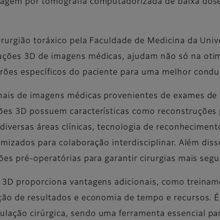
iagem por tomografia computadorizada de baixa dos
irurgião toráxico pela Faculdade de Medicina da Univ
uções 3D de imagens médicas, ajudam não só na otim
rões específicos do paciente para uma melhor conduçã
onais de imagens médicas provenientes de exames de
ões 3D possuem características como reconstruções 
 diversas áreas clínicas, tecnologia de reconhecimento
timizados para colaboração interdisciplinar. Além dis
es pré-operatórias para garantir cirurgias mais segu
 3D proporciona vantagens adicionais, como treinamen
ção de resultados e economia de tempo e recursos. 
lação cirúrgica, sendo uma ferramenta essencial par