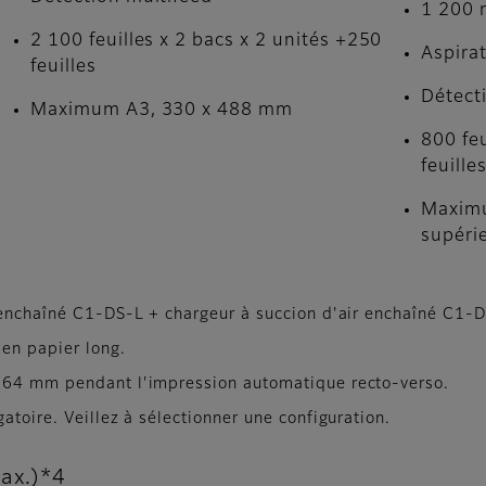
1 200 
2 100 feuilles x 2 bacs x 2 unités +250
Aspirat
feuilles
Détect
Maximum A3, 330 x 488 mm
800 feu
feuille
Maximu
supéri
r enchaîné C1-DS-L + chargeur à succion d'air enchaîné C1-
 en papier long.
 864 mm pendant l'impression automatique recto-verso.
atoire. Veillez à sélectionner une configuration.
max.)*4