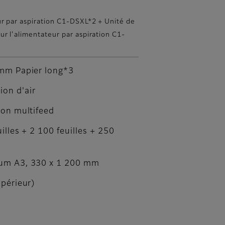
r par aspiration C1-DSXL*2 + Unité de
ur l'alimentateur par aspiration C1-
mm Papier long*3
ion d'air
ion multifeed
illes + 2 100 feuilles + 250
s
m A3, 330 x 1 200 mm
upérieur)