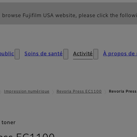
 browse Fujifilm USA website, please click the followi
public
Soins de santé
Activité
À propos de
Impression numérique
Revoria Press EC1100
Revoria Pres
 toner