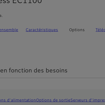
- Options
ress EC1100
a.
'ensemble
Caractéristiques
Options
Télé
 en fonction des besoins
ons d'alimentation
Options de sortie
Serveurs d'impre