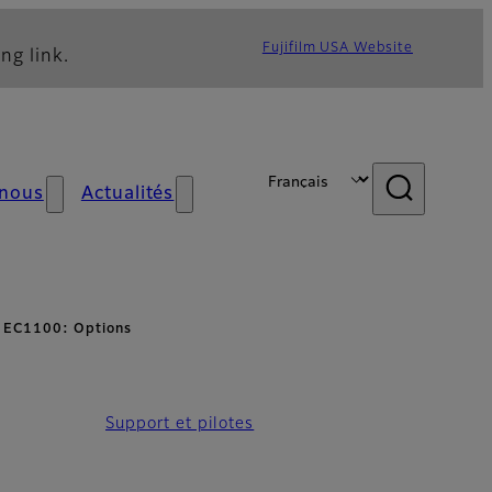
Fujifilm USA Website
ng link.
 nous
Actualités
s EC1100: Options
Support et pilotes