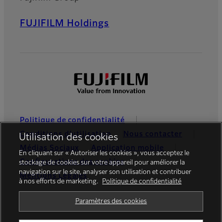
FUJIFILM Holdings
Politique de confidentialité
Conditions d’utilisation
Nous contacter
Utilisation des cookies
Médias Sociaux
Application mobile
En cliquant sur « Autoriser les cookies », vous acceptez le
Configurations des cookies
stockage de cookies sur votre appareil pour améliorer la
navigation sur le site, analyser son utilisation et contribuer
Mentions Légales
à nos efforts de marketing.
Politique de confidentialité
Global site
Paramètres des cookies