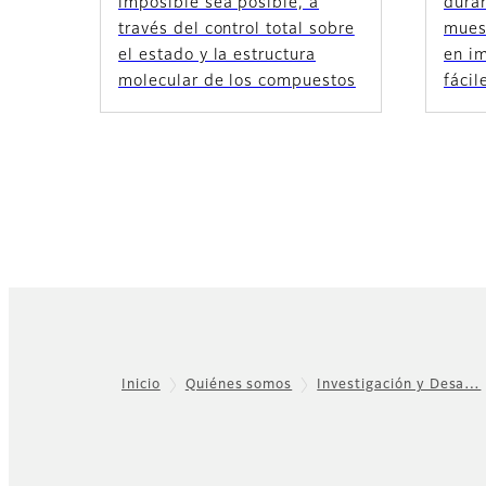
imposible sea posible, a
dura
través del control total sobre
mues
el estado y la estructura
en im
molecular de los compuestos
fácil
Inicio
Quiénes somos
Investigación y Desa…
Footer