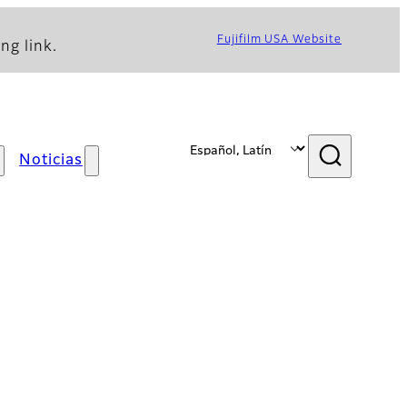
Fujifilm USA Website
ng link.
Noticias