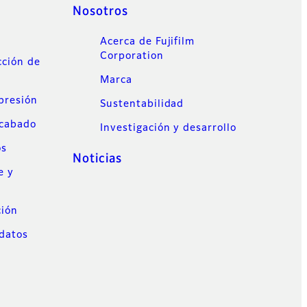
Nosotros
Acerca de Fujifilm
Corporation
cción de
Marca
mpresión
Sustentabilidad
acabado
Investigación y desarrollo
os
Noticias
e y
ción
datos